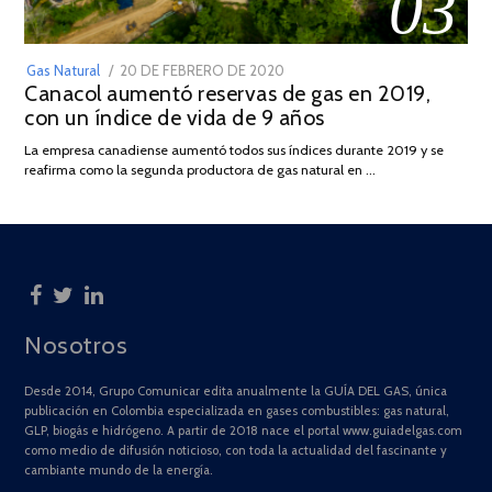
03
POSTED
Gas Natural
20 DE FEBRERO DE 2020
10
Canacol aumentó reservas de gas en 2019,
ON
DE
con un índice de vida de 9 años
JULIO
DE
La empresa canadiense aumentó todos sus índices durante 2019 y se
2025
reafirma como la segunda productora de gas natural en …
Nosotros
Desde 2014, Grupo Comunicar edita anualmente la GUÍA DEL GAS, única
publicación en Colombia especializada en gases combustibles: gas natural,
GLP, biogás e hidrógeno. A partir de 2018 nace el portal www.guiadelgas.com
como medio de difusión noticioso, con toda la actualidad del fascinante y
cambiante mundo de la energía.