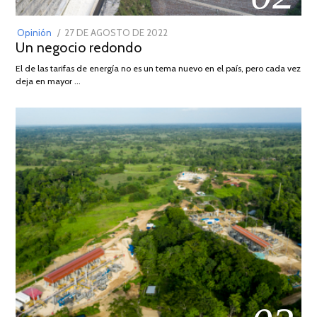
POSTED
Opinión
27 DE AGOSTO DE 2022
30
Un negocio redondo
ON
DE
AGOSTO
El de las tarifas de energía no es un tema nuevo en el país, pero cada vez
DE
deja en mayor …
2022