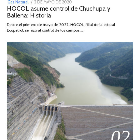
POSTED
Gas Natural
2 DE MAYO DE 2020
16
HOCOL asume control de Chuchupa y
ON
DE
Ballena: Historia
FEBRERO
DE
Desde el primero de mayo de 2022, HOCOL, filial de la estatal
2026
Ecopetrol, se hizo al control de los campos …
02