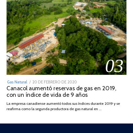
03
POSTED
Gas Natural
20 DE FEBRERO DE 2020
10
Canacol aumentó reservas de gas en 2019,
ON
DE
con un índice de vida de 9 años
JULIO
DE
La empresa canadiense aumentó todos sus índices durante 2019 y se
2025
reafirma como la segunda productora de gas natural en …