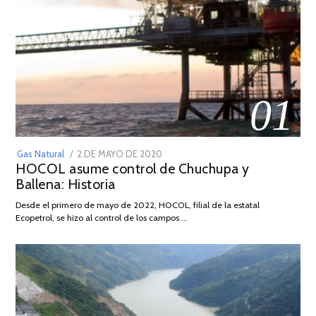
01
POSTED
Gas Natural
2 DE MAYO DE 2020
16
HOCOL asume control de Chuchupa y
ON
DE
Ballena: Historia
FEBRERO
DE
Desde el primero de mayo de 2022, HOCOL, filial de la estatal
2026
Ecopetrol, se hizo al control de los campos …