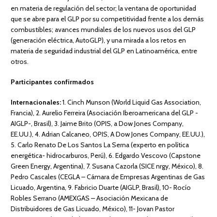
en materia de regulación del sector; la ventana de oportunidad
que se abre para el GLP por su competitividad frente a los demás
combustibles; avances mundiales de los nuevos usos del GLP
(generación eléctrica, AutoGLP), y una mirada a los retos en
materia de seguridad industrial del GLP en Latinoamérica, entre
otros.
Participantes confirmados
Internacionales:
1. Cinch Munson (World Liquid Gas Association,
Francia), 2. Aurelio Ferreira (Asociación Iberoamericana del GLP -
AIGLP-, Brasil), 3. Jaime Brito (OPIS, a Dow Jones Company,
EE.UU.), 4. Adrian Calcaneo, OPIS, A Dow Jones Company, EE.UU.),
5. Carlo Renato De Los Santos La Serna (experto en política
energética- hidrocarburos, Perú), 6. Edgardo Vescovo (Capstone
Green Energy, Argentina), 7. Susana Cazorla (SICE nrgy, México), 8.
Pedro Cascales (CEGLA – Cámara de Empresas Argentinas de Gas
Licuado, Argentina, 9. Fabricio Duarte (AIGLP, Brasil), 10- Rocío
Robles Serrano (AMEXGAS – Asociación Mexicana de
Distribuidores de Gas Licuado, México), 11- Jovan Pastor