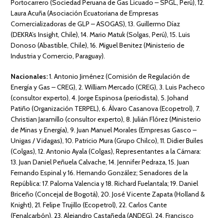
Portocarrero (Sociedad Peruana de Gas Licuado – SPGL, Perú), 12.
Laura Acuña (Asociación Ecuatoriana de Empresas
Comercializadoras de GLP – ASOGAS), 13. Guillermo Díaz
(DEKRA’s Insight, Chile), 14. Mario Matuk (Solgas, Perú), 15. Luis
Donoso (Abastible, Chile), 16. Miguel Benitez (Ministerio de
Industria y Comercio, Paraguay).
Nacionales:
1. Antonio Jiménez (Comisión de Regulación de
Energía y Gas – CREG), 2. William Mercado (CREG), 3. Luis Pacheco
(consultor experto), 4. Jorge Espinosa (periodista), 5. Johand
Patiño (Organización TERPEL), 6. Álvaro Casanova (Ecopetrol), 7.
Christian Jaramillo (consultor experto), 8. Julián Flórez (Ministerio
de Minas y Energía), 9. Juan Manuel Morales (Empresas Gasco –
Unigas / Vidagas), 10. Patricio Mura (Grupo Chilco), 11. Didier Builes
(Colgas), 12. Antonio Ayala (Colgas), Representantes a la Cámara:
13. Juan Daniel Peñuela Calvache, 14. Jennifer Pedraza, 15. Juan
Fernando Espinal y 16. Hernando González; Senadores de la
República: 17. Paloma Valencia y 18. Richard Fuelantala; 19. Daniel
Briceño (Concejal de Bogotá), 20. José Vicente Zapata (Holland &
Knight), 21. Felipe Trujillo (Ecopetrol), 22. Carlos Cante
(Fenalcarbón), 23. Alejandro Castañeda (ANDEG), 24. Francisco