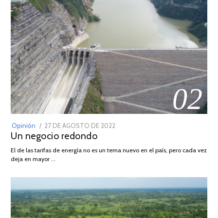
02
POSTED
Opinión
27 DE AGOSTO DE 2022
30
Un negocio redondo
ON
DE
AGOSTO
El de las tarifas de energía no es un tema nuevo en el país, pero cada vez
DE
deja en mayor …
2022