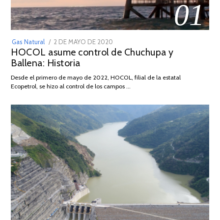
01
POSTED
Gas Natural
2 DE MAYO DE 2020
16
HOCOL asume control de Chuchupa y
ON
DE
Ballena: Historia
FEBRERO
DE
Desde el primero de mayo de 2022, HOCOL, filial de la estatal
2026
Ecopetrol, se hizo al control de los campos …