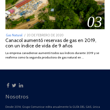
03
POSTED
Gas Natural
20 DE FEBRERO DE 2020
10
Canacol aumentó reservas de gas en 2019,
ON
DE
con un índice de vida de 9 años
JULIO
DE
La empresa canadiense aumentó todos sus índices durante 2019 y se
2025
reafirma como la segunda productora de gas natural en …
Nosotros
Desde 2014, Grupo Comunicar edita anualmente la GUÍA DEL GAS, única