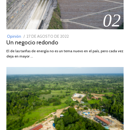
02
POSTED
Opinión
27 DE AGOSTO DE 2022
30
Un negocio redondo
ON
DE
AGOSTO
El de las tarifas de energía no es un tema nuevo en el país, pero cada vez
DE
deja en mayor …
2022