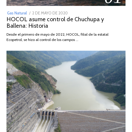
POSTED
Gas Natural
2 DE MAYO DE 2020
16
HOCOL asume control de Chuchupa y
ON
DE
Ballena: Historia
FEBRERO
DE
Desde el primero de mayo de 2022, HOCOL, filial de la estatal
2026
Ecopetrol, se hizo al control de los campos …