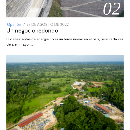
02
POSTED
Opinión
27 DE AGOSTO DE 2022
30
Un negocio redondo
ON
DE
AGOSTO
El de las tarifas de energía no es un tema nuevo en el país, pero cada vez
DE
deja en mayor …
2022