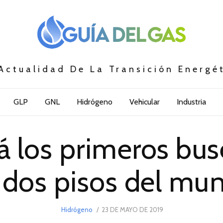
Actualidad De La Transición Energé
GLP
GNL
Hidrógeno
Vehicular
Industria
á los primeros bus
 dos pisos del mu
POSTED
Hidrógeno
23 DE MAYO DE 2019
8
ON
DE