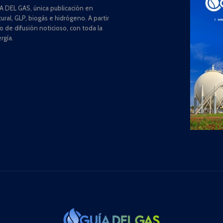
 DEL GAS, única publicación en
ral, GLP, biogás e hidrógeno. A partir
de difusión noticioso, con toda la
rgía.