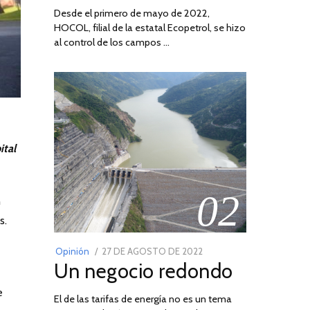
Desde el primero de mayo de 2022,
HOCOL, filial de la estatal Ecopetrol, se hizo
al control de los campos …
ital
02
n
s.
POSTED
Opinión
27 DE AGOSTO DE 2022
30
Un negocio redondo
ON
DE
AGOSTO
e
El de las tarifas de energía no es un tema
DE