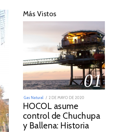
Más Vistos
01
POSTED
Gas Natural
2 DE MAYO DE 2020
16
HOCOL asume
ON
DE
FEBRERO
control de Chuchupa
DE
y Ballena: Historia
2026