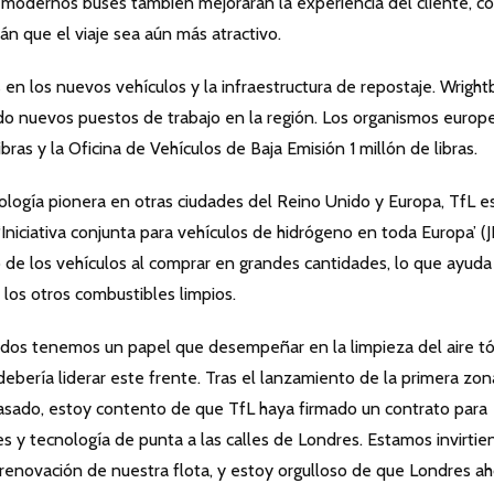
y modernos buses también mejorarán la experiencia del cliente, c
n que el viaje sea aún más atractivo.
s en los nuevos vehículos y la infraestructura de repostaje. Wright
ando nuevos puestos de trabajo en la región. Los organismos europ
ras y la Oficina de Vehículos de Baja Emisión 1 millón de libras.
logía pionera en otras ciudades del Reino Unido y Europa, TfL e
niciativa conjunta para vehículos de hidrógeno en toda Europa’ (J
o de los vehículos al comprar en grandes cantidades, lo que ayuda
 los otros combustibles limpios.
Todos tenemos un papel que desempeñar en la limpieza del aire tó
ebería liderar este frente. Tras el lanzamiento de la primera zon
sado, estoy contento de que TfL haya firmado un contrato para
s y tecnología de punta a las calles de Londres. Estamos invirti
 renovación de nuestra flota, y estoy orgulloso de que Londres a