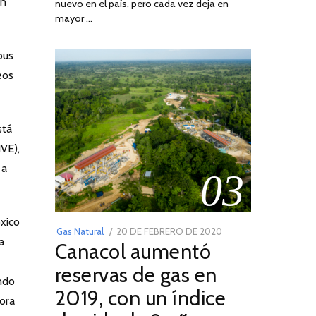
on
nuevo en el país, pero cada vez deja en
2022
mayor …
bus
eos
stá
IVE),
 a
03
xico
POSTED
Gas Natural
20 DE FEBRERO DE 2020
10
a
Canacol aumentó
ON
DE
JULIO
reservas de gas en
endo
DE
2019, con un índice
2025
hora