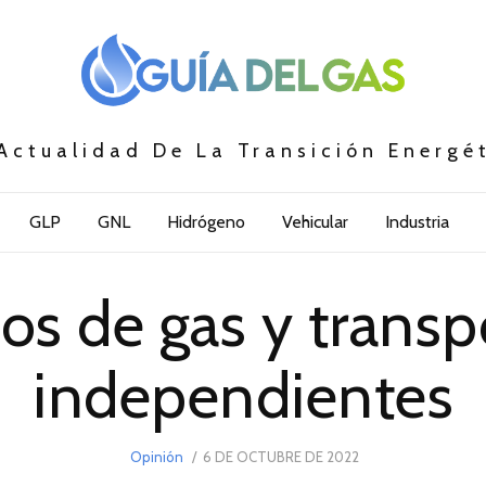
Actualidad De La Transición Energé
GLP
GNL
Hidrógeno
Vehicular
Industria
os de gas y trans
independientes
POSTED
Opinión
6 DE OCTUBRE DE 2022
6
ON
DE