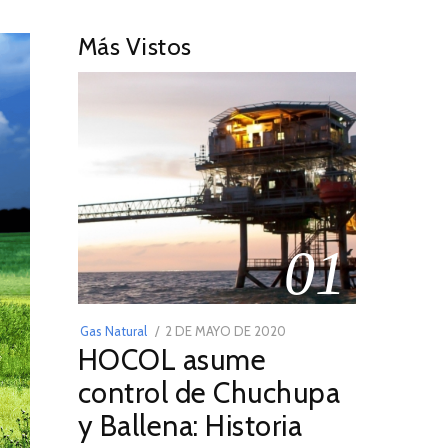
Más Vistos
01
POSTED
Gas Natural
2 DE MAYO DE 2020
16
HOCOL asume
ON
DE
FEBRERO
control de Chuchupa
DE
y Ballena: Historia
2026