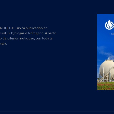
 DEL GAS, única publicación en
ral, GLP, biogás e hidrógeno. A partir
de difusión noticioso, con toda la
rgía.