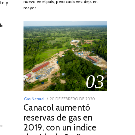
nuevo en el país, pero cada vez deja en
2022
te y
mayor …
de
03
POSTED
Gas Natural
20 DE FEBRERO DE 2020
10
Canacol aumentó
ON
DE
JULIO
reservas de gas en
DE
2019, con un índice
er
2025