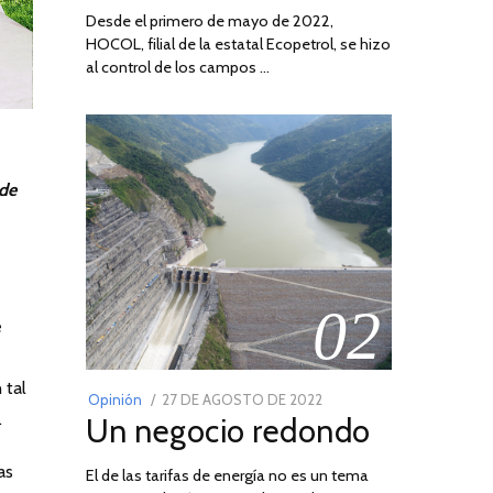
Desde el primero de mayo de 2022,
HOCOL, filial de la estatal Ecopetrol, se hizo
al control de los campos …
 de
02
e
 tal
POSTED
Opinión
27 DE AGOSTO DE 2022
30
.
Un negocio redondo
ON
DE
AGOSTO
as
El de las tarifas de energía no es un tema
DE