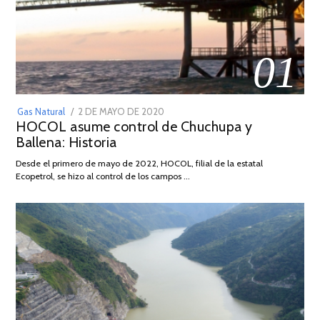
01
POSTED
Gas Natural
2 DE MAYO DE 2020
16
HOCOL asume control de Chuchupa y
ON
DE
Ballena: Historia
FEBRERO
DE
Desde el primero de mayo de 2022, HOCOL, filial de la estatal
2026
Ecopetrol, se hizo al control de los campos …