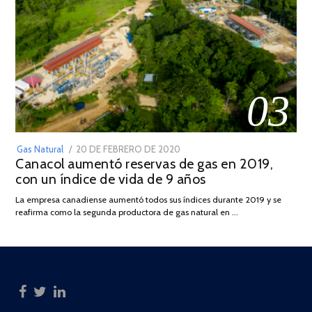
03
POSTED
Gas Natural
20 DE FEBRERO DE 2020
10
Canacol aumentó reservas de gas en 2019,
ON
DE
con un índice de vida de 9 años
JULIO
DE
La empresa canadiense aumentó todos sus índices durante 2019 y se
2025
reafirma como la segunda productora de gas natural en …