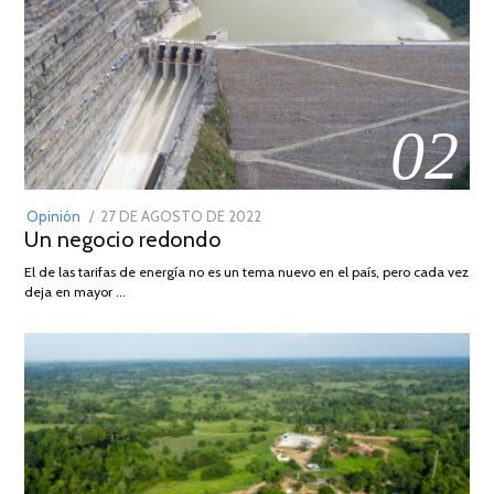
02
POSTED
Opinión
27 DE AGOSTO DE 2022
30
Un negocio redondo
ON
DE
AGOSTO
El de las tarifas de energía no es un tema nuevo en el país, pero cada vez
DE
deja en mayor …
2022