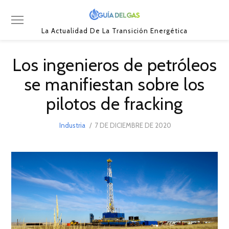
La Actualidad De La Transición Energética
Los ingenieros de petróleos
se manifiestan sobre los
pilotos de fracking
POSTED
Industria
7 DE DICIEMBRE DE 2020
7
ON
DE
DICIEMBRE
DE
2020