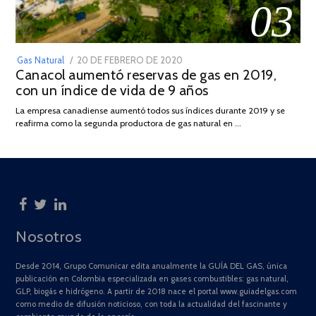
03
POSTED
Gas Natural
20 DE FEBRERO DE 2020
10
Canacol aumentó reservas de gas en 2019,
ON
DE
con un índice de vida de 9 años
JULIO
DE
La empresa canadiense aumentó todos sus índices durante 2019 y se
2025
reafirma como la segunda productora de gas natural en …
Nosotros
Desde 2014, Grupo Comunicar edita anualmente la GUÍA DEL GAS, única
publicación en Colombia especializada en gases combustibles: gas natural,
GLP, biogás e hidrógeno. A partir de 2018 nace el portal www.guiadelgas.com
como medio de difusión noticioso, con toda la actualidad del fascinante y