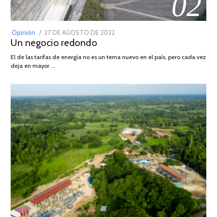
02
POSTED
Opinión
27 DE AGOSTO DE 2022
30
Un negocio redondo
ON
DE
AGOSTO
El de las tarifas de energía no es un tema nuevo en el país, pero cada vez
DE
deja en mayor …
2022