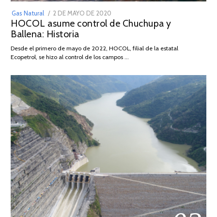
POSTED
Gas Natural
2 DE MAYO DE 2020
16
HOCOL asume control de Chuchupa y
ON
DE
Ballena: Historia
FEBRERO
DE
Desde el primero de mayo de 2022, HOCOL, filial de la estatal
2026
Ecopetrol, se hizo al control de los campos …