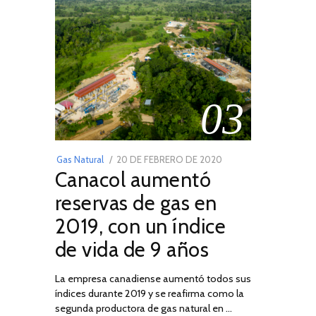
03
POSTED
Gas Natural
20 DE FEBRERO DE 2020
10
Canacol aumentó
ON
DE
JULIO
reservas de gas en
DE
2019, con un índice
2025
de vida de 9 años
La empresa canadiense aumentó todos sus
índices durante 2019 y se reafirma como la
segunda productora de gas natural en …