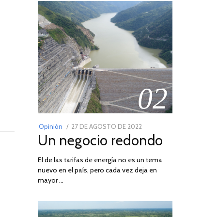
02
POSTED
Opinión
27 DE AGOSTO DE 2022
30
Un negocio redondo
ON
DE
AGOSTO
El de las tarifas de energía no es un tema
DE
nuevo en el país, pero cada vez deja en
2022
mayor …