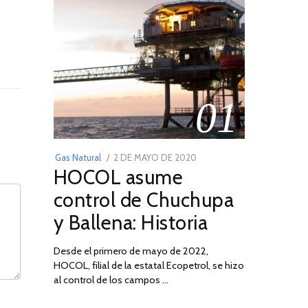
01
POSTED
Gas Natural
2 DE MAYO DE 2020
16
HOCOL asume
ON
DE
FEBRERO
control de Chuchupa
DE
y Ballena: Historia
2026
Desde el primero de mayo de 2022,
HOCOL, filial de la estatal Ecopetrol, se hizo
al control de los campos …