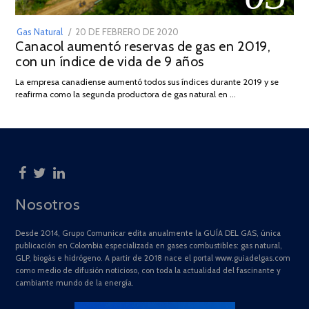
POSTED
Gas Natural
20 DE FEBRERO DE 2020
10
Canacol aumentó reservas de gas en 2019,
ON
DE
con un índice de vida de 9 años
JULIO
DE
La empresa canadiense aumentó todos sus índices durante 2019 y se
2025
reafirma como la segunda productora de gas natural en …
Nosotros
Desde 2014, Grupo Comunicar edita anualmente la GUÍA DEL GAS, única
publicación en Colombia especializada en gases combustibles: gas natural,
GLP, biogás e hidrógeno. A partir de 2018 nace el portal www.guiadelgas.com
como medio de difusión noticioso, con toda la actualidad del fascinante y
cambiante mundo de la energía.