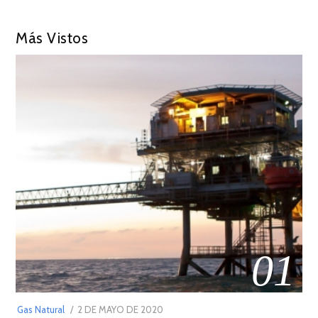
Más Vistos
01
POSTED
Gas Natural
2 DE MAYO DE 2020
16