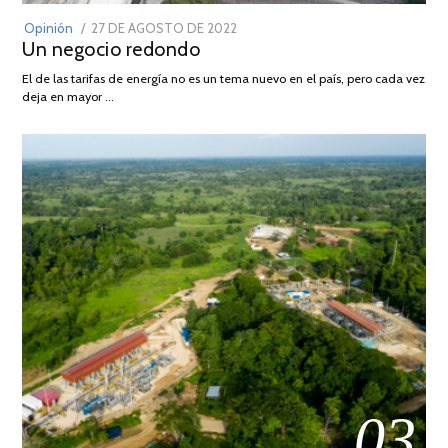
POSTED
Opinión
27 DE AGOSTO DE 2022
30
Un negocio redondo
ON
DE
AGOSTO
El de las tarifas de energía no es un tema nuevo en el país, pero cada vez
DE
deja en mayor …
2022
03