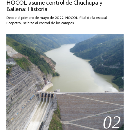
HOCOL asume control de Chuchupa y
ON
DE
Ballena: Historia
FEBRERO
DE
Desde el primero de mayo de 2022, HOCOL, filial de la estatal
2026
Ecopetrol, se hizo al control de los campos …
02