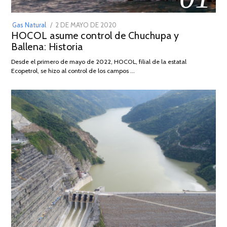
POSTED
Gas Natural
2 DE MAYO DE 2020
16
HOCOL asume control de Chuchupa y
ON
DE
Ballena: Historia
FEBRERO
DE
Desde el primero de mayo de 2022, HOCOL, filial de la estatal
2026
Ecopetrol, se hizo al control de los campos …