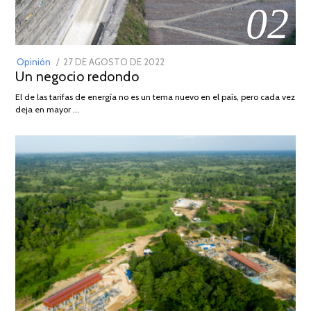
02
POSTED
Opinión
27 DE AGOSTO DE 2022
30
Un negocio redondo
ON
DE
AGOSTO
El de las tarifas de energía no es un tema nuevo en el país, pero cada vez
DE
deja en mayor …
2022