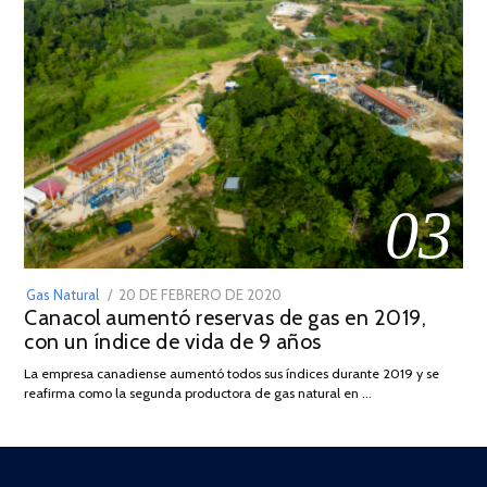
03
POSTED
Gas Natural
20 DE FEBRERO DE 2020
10
Canacol aumentó reservas de gas en 2019,
ON
DE
con un índice de vida de 9 años
JULIO
DE
La empresa canadiense aumentó todos sus índices durante 2019 y se
2025
reafirma como la segunda productora de gas natural en …