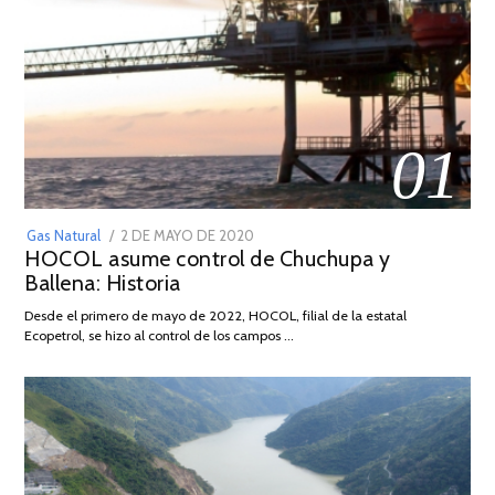
01
POSTED
Gas Natural
2 DE MAYO DE 2020
16
HOCOL asume control de Chuchupa y
ON
DE
Ballena: Historia
FEBRERO
DE
Desde el primero de mayo de 2022, HOCOL, filial de la estatal
2026
Ecopetrol, se hizo al control de los campos …