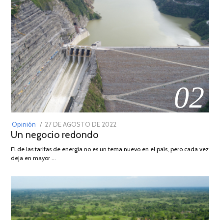
02
POSTED
Opinión
27 DE AGOSTO DE 2022
30
Un negocio redondo
ON
DE
AGOSTO
El de las tarifas de energía no es un tema nuevo en el país, pero cada vez
DE
deja en mayor …
2022