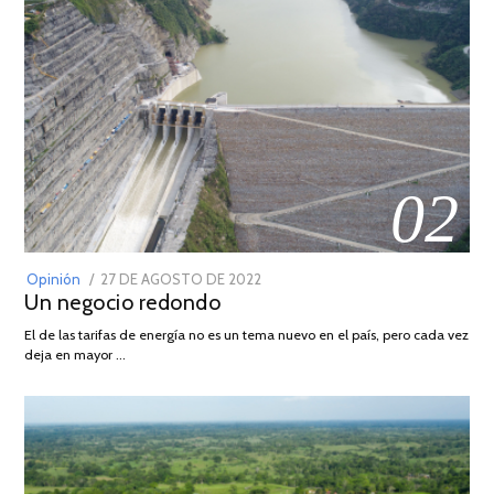
02
POSTED
Opinión
27 DE AGOSTO DE 2022
30
Un negocio redondo
ON
DE
AGOSTO
El de las tarifas de energía no es un tema nuevo en el país, pero cada vez
DE
deja en mayor …
2022