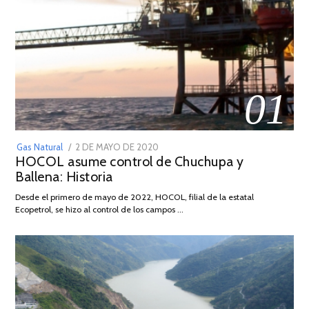
01
POSTED
Gas Natural
2 DE MAYO DE 2020
16
HOCOL asume control de Chuchupa y
ON
DE
Ballena: Historia
FEBRERO
DE
Desde el primero de mayo de 2022, HOCOL, filial de la estatal
2026
Ecopetrol, se hizo al control de los campos …