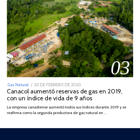
03
POSTED
Gas Natural
20 DE FEBRERO DE 2020
10
Canacol aumentó reservas de gas en 2019,
ON
DE
con un índice de vida de 9 años
JULIO
DE
La empresa canadiense aumentó todos sus índices durante 2019 y se
2025
reafirma como la segunda productora de gas natural en …