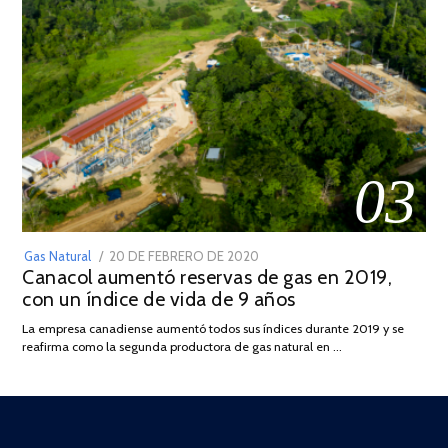
03
POSTED
Gas Natural
20 DE FEBRERO DE 2020
10
Canacol aumentó reservas de gas en 2019,
ON
DE
con un índice de vida de 9 años
JULIO
DE
La empresa canadiense aumentó todos sus índices durante 2019 y se
2025
reafirma como la segunda productora de gas natural en …