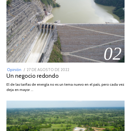
02
POSTED
Opinión
27 DE AGOSTO DE 2022
30
Un negocio redondo
ON
DE
AGOSTO
El de las tarifas de energía no es un tema nuevo en el país, pero cada vez
DE
deja en mayor …
2022