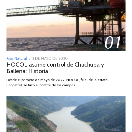
01
POSTED
Gas Natural
2 DE MAYO DE 2020
16
HOCOL asume control de Chuchupa y
ON
DE
Ballena: Historia
FEBRERO
DE
Desde el primero de mayo de 2022, HOCOL, filial de la estatal
2026
Ecopetrol, se hizo al control de los campos …