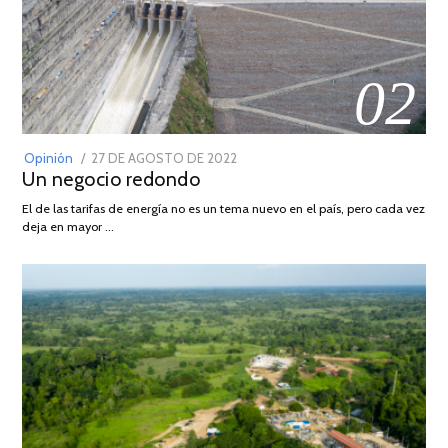
02
POSTED
Opinión
27 DE AGOSTO DE 2022
30
Un negocio redondo
ON
DE
AGOSTO
El de las tarifas de energía no es un tema nuevo en el país, pero cada vez
DE
deja en mayor …
2022