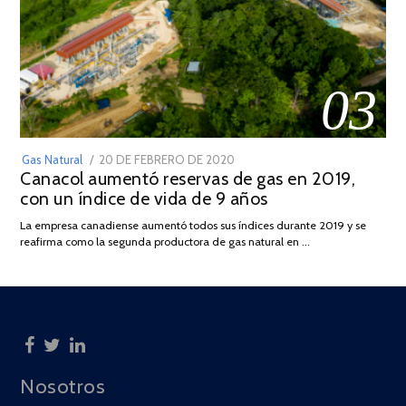
03
POSTED
Gas Natural
20 DE FEBRERO DE 2020
10
Canacol aumentó reservas de gas en 2019,
ON
DE
con un índice de vida de 9 años
JULIO
DE
La empresa canadiense aumentó todos sus índices durante 2019 y se
2025
reafirma como la segunda productora de gas natural en …
Nosotros