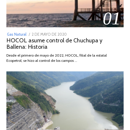
01
POSTED
Gas Natural
2 DE MAYO DE 2020
16
HOCOL asume control de Chuchupa y
ON
DE
Ballena: Historia
FEBRERO
DE
Desde el primero de mayo de 2022, HOCOL, filial de la estatal
2026
Ecopetrol, se hizo al control de los campos …