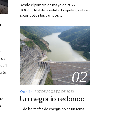
Desde el primero de mayo de 2022,
HOCOL, filial de la estatal Ecopetrol, se hizo
al control de los campos …
s
o
o de
os 1
02
drés
POSTED
Opinión
27 DE AGOSTO DE 2022
30
Un negocio redondo
ON
DE
ra
AGOSTO
s
El de las tarifas de energía no es un tema
DE