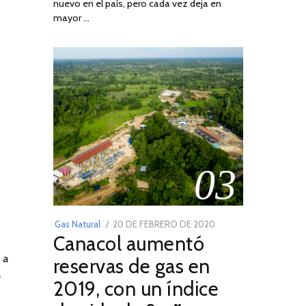
nuevo en el país, pero cada vez deja en
2022
mayor …
03
POSTED
Gas Natural
20 DE FEBRERO DE 2020
10
Canacol aumentó
ON
DE
JULIO
 a
reservas de gas en
DE
y
2019, con un índice
2025