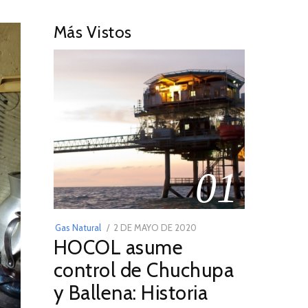
Más Vistos
01
POSTED
Gas Natural
2 DE MAYO DE 2020
16
HOCOL asume
ON
DE
FEBRERO
control de Chuchupa
DE
y Ballena: Historia
2026