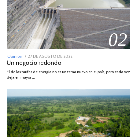
02
POSTED
Opinión
27 DE AGOSTO DE 2022
30
Un negocio redondo
ON
DE
AGOSTO
El de las tarifas de energía no es un tema nuevo en el país, pero cada vez
DE
deja en mayor …
2022