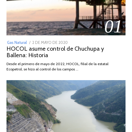
01
POSTED
Gas Natural
2 DE MAYO DE 2020
16
HOCOL asume control de Chuchupa y
ON
DE
Ballena: Historia
FEBRERO
DE
Desde el primero de mayo de 2022, HOCOL, filial de la estatal
2026
Ecopetrol, se hizo al control de los campos …