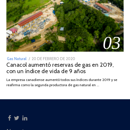
03
POSTED
Gas Natural
20 DE FEBRERO DE 2020
10
Canacol aumentó reservas de gas en 2019,
ON
DE
con un índice de vida de 9 años
JULIO
DE
La empresa canadiense aumentó todos sus índices durante 2019 y se
2025
reafirma como la segunda productora de gas natural en …