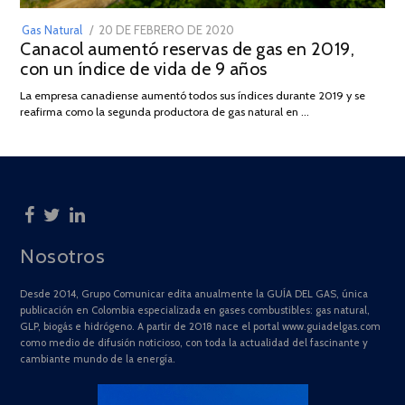
POSTED
Gas Natural
20 DE FEBRERO DE 2020
10
Canacol aumentó reservas de gas en 2019,
ON
DE
con un índice de vida de 9 años
JULIO
DE
La empresa canadiense aumentó todos sus índices durante 2019 y se
2025
reafirma como la segunda productora de gas natural en …
Nosotros
Desde 2014, Grupo Comunicar edita anualmente la GUÍA DEL GAS, única
publicación en Colombia especializada en gases combustibles: gas natural,
GLP, biogás e hidrógeno. A partir de 2018 nace el portal www.guiadelgas.com
como medio de difusión noticioso, con toda la actualidad del fascinante y
cambiante mundo de la energía.