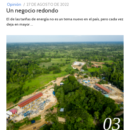
POSTED
Opinión
27 DE AGOSTO DE 2022
30
Un negocio redondo
ON
DE
AGOSTO
El de las tarifas de energía no es un tema nuevo en el país, pero cada vez
DE
deja en mayor …
2022
03