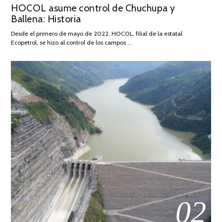
HOCOL asume control de Chuchupa y
ON
DE
Ballena: Historia
FEBRERO
DE
Desde el primero de mayo de 2022, HOCOL, filial de la estatal
2026
Ecopetrol, se hizo al control de los campos …
02