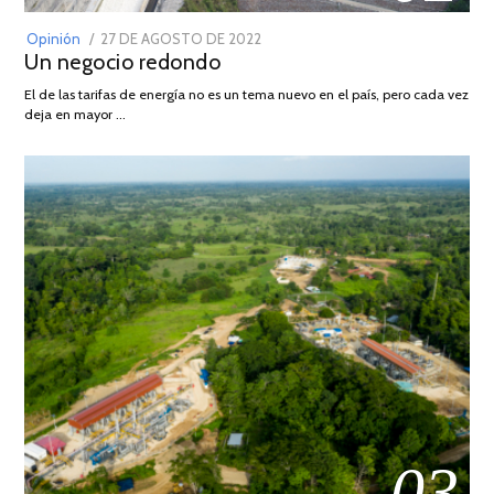
POSTED
Opinión
27 DE AGOSTO DE 2022
30
Un negocio redondo
ON
DE
AGOSTO
El de las tarifas de energía no es un tema nuevo en el país, pero cada vez
DE
deja en mayor …
2022
03