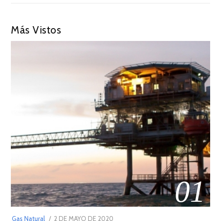
Más Vistos
01
POSTED
Gas Natural
2 DE MAYO DE 2020
16