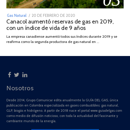
POSTED
Gas Natural
20 DE FEBRERO DE 2020
10
Canacol aumentó reservas de gas en 2019,
ON
DE
con un índice de vida de 9 años
JULIO
DE
La empresa canadiense aumentó todos sus índices durante 2019 y se
2025
reafirma como la segunda productora de gas natural en …
Nosotros
Desde 2014, Grupo Comunicar edita anualmente la GUÍA DEL GAS, única
publicación en Colombia especializada en gases combustibles: gas natural,
GLP, biogás e hidrógeno. A partir de 2018 nace el portal www.guiadelgas.com
como medio de difusión noticioso, con toda la actualidad del fascinante y
cambiante mundo de la energía.