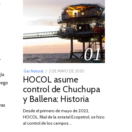
01
,
POSTED
Gas Natural
2 DE MAYO DE 2020
16
gía
HOCOL asume
ON
DE
iego
FEBRERO
control de Chuchupa
DE
y Ballena: Historia
2026
vas
Desde el primero de mayo de 2022,
HOCOL, filial de la estatal Ecopetrol, se hizo
02
al control de los campos …