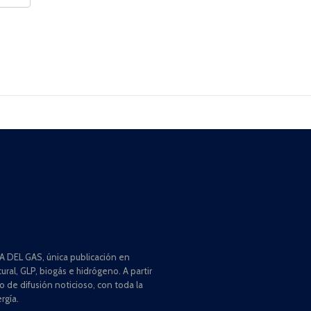
 DEL GAS, única publicación en
ral, GLP, biogás e hidrógeno. A partir
de difusión noticioso, con toda la
rgía.