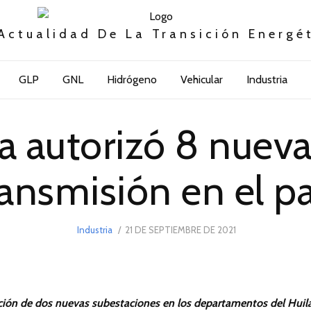
Actualidad De La Transición Energé
GLP
GNL
Hidrógeno
Vehicular
Industria
a autorizó 8 nueva
ransmisión en el pa
POSTED
Industria
21 DE SEPTIEMBRE DE 2021
21
ON
DE
SEPTIEMBRE
DE
2021
cción de dos nuevas subestaciones en los departamentos del Huil