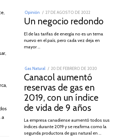
te,
POSTED
Opinión
27 DE AGOSTO DE 2022
30
Un negocio redondo
ON
DE
AGOSTO
El de las tarifas de energía no es un tema
DE
nuevo en el país, pero cada vez deja en
2022
03
mayor …
ar,
POSTED
Gas Natural
20 DE FEBRERO DE 2020
10
Canacol aumentó
ON
DE
JULIO
reservas de gas en
rca,
DE
2019, con un índice
2025
de vida de 9 años
ados
 a
La empresa canadiense aumentó todos sus
índices durante 2019 y se reafirma como la
segunda productora de gas natural en …