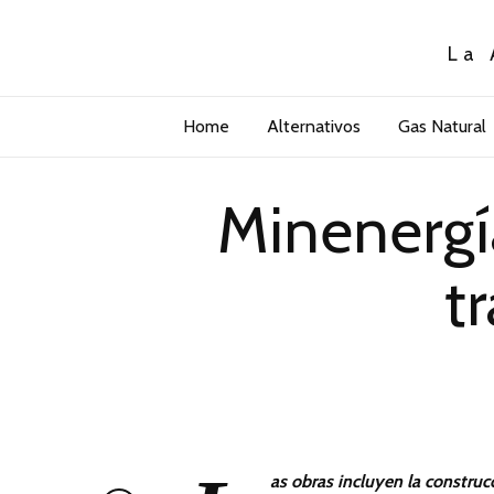
La 
Home
Alternativos
Gas Natural
Minenergí
t
as obras incluyen la constru