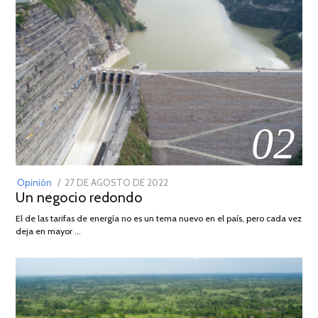
02
POSTED
Opinión
27 DE AGOSTO DE 2022
30
Un negocio redondo
ON
DE
AGOSTO
El de las tarifas de energía no es un tema nuevo en el país, pero cada vez
DE
deja en mayor …
2022