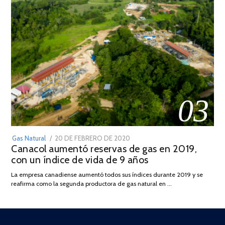
03
POSTED
Gas Natural
20 DE FEBRERO DE 2020
10
Canacol aumentó reservas de gas en 2019,
ON
DE
con un índice de vida de 9 años
JULIO
DE
La empresa canadiense aumentó todos sus índices durante 2019 y se
2025
reafirma como la segunda productora de gas natural en …