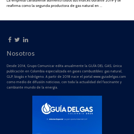
La empresa canadiense aumentó todos sus índices durante 2019 y se
2025
reafirma como la segunda productora de gas natural en …
Nosotros
Desde 2014, Grupo Comunicar edita anualmente la GUÍA DEL GAS, única
publicación en Colombia especializada en gases combustibles: gas natural,
GLP, biogás e hidrógeno. A partir de 2018 nace el portal www.guiadelgas.com
como medio de difusión noticioso, con toda la actualidad del fascinante y
cambiante mundo de la energía.