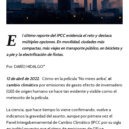
E
l último reporte del IPCC evidencia el reto y destaca
múltiples opciones. En movilidad, ciudades más
compactas, más viajes en transporte público, en bicicleta y
a pie y la electrificación de flotas.
Por: DARÍO HIDALGO*
12 de abril de 2022.
Cómo en la película “No mires arriba”,
el
cambio climático
por emisiones de gases efecto de invernadero
(GEI) de origen humano se hace tan evidente y visible como el
meteorito de la película.
La ciencia, que hace tiempo lo viene confirmando, vuelve a
indicarnos la gravedad del asunto, aunque por primera vez el
Panel Intergubernamental de Cambio Climático (IPCC por su sigla
en inglés) muestra que el ritmo de emisiones de GEI se