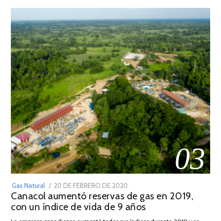
03
POSTED
Gas Natural
20 DE FEBRERO DE 2020
10
Canacol aumentó reservas de gas en 2019,
ON
DE
con un índice de vida de 9 años
JULIO
DE