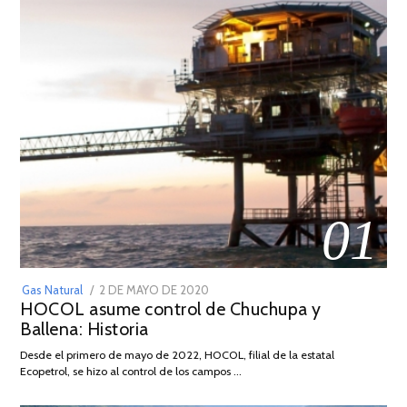
01
POSTED
Gas Natural
2 DE MAYO DE 2020
16
HOCOL asume control de Chuchupa y
ON
DE
Ballena: Historia
FEBRERO
DE
Desde el primero de mayo de 2022, HOCOL, filial de la estatal
2026
Ecopetrol, se hizo al control de los campos …