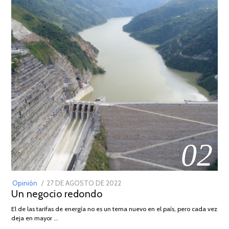
02
POSTED
Opinión
27 DE AGOSTO DE 2022
30
Un negocio redondo
ON
DE
AGOSTO
El de las tarifas de energía no es un tema nuevo en el país, pero cada vez
DE
deja en mayor …
2022