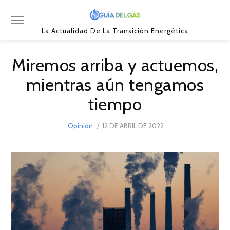
La Actualidad De La Transición Energética
Miremos arriba y actuemos,
mientras aún tengamos
tiempo
POSTED
Opinión
12 DE ABRIL DE 2022
12
ON
DE
ABRIL
DE
2022