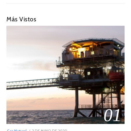
Más Vistos
01
POSTED