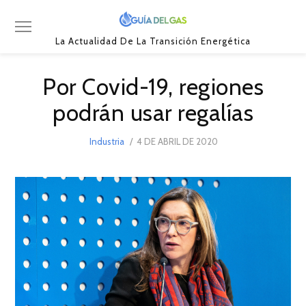
La Actualidad De La Transición Energética
Por Covid-19, regiones
podrán usar regalías
POSTED
Industria
4 DE ABRIL DE 2020
23
ON
DE
ABRIL
DE
2020