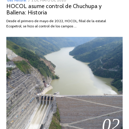
Gas Natural
2 DE MAYO DE 2020
16
HOCOL asume control de Chuchupa y
ON
DE
Ballena: Historia
FEBRERO
DE
Desde el primero de mayo de 2022, HOCOL, filial de la estatal
2026
Ecopetrol, se hizo al control de los campos …
02