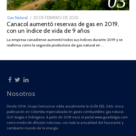
03
POSTED
Gas Natural
20 DE FEBRERO DE 2020
10
Canacol aumentó reservas de gas en 2019,
ON
DE
con un índice de vida de 9 años
JULIO
DE
La empresa canadiense aumentó todos sus índices durante 2019 y se
2025
reafirma como la segunda productora de gas natural en …
Nosotros
Desde 2014, Grupo Comunicar edita anualmente la GUÍA DEL GAS, única
publicación en Colombia especializada en gases combustibles: gas natural,
GLP, biogás e hidrógeno. A partir de 2018 nace el portal www.guiadelgas.com
como medio de difusión noticioso, con toda la actualidad del fascinante y
cambiante mundo de la energía.