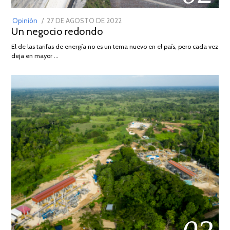
POSTED
Opinión
27 DE AGOSTO DE 2022
30
Un negocio redondo
ON
DE
AGOSTO
El de las tarifas de energía no es un tema nuevo en el país, pero cada vez
DE
deja en mayor …
2022