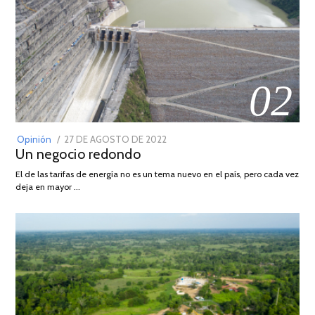
02
POSTED
Opinión
27 DE AGOSTO DE 2022
30
Un negocio redondo
ON
DE
AGOSTO
El de las tarifas de energía no es un tema nuevo en el país, pero cada vez
DE
deja en mayor …
2022