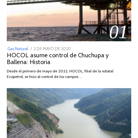
01
POSTED
Gas Natural
2 DE MAYO DE 2020
16
HOCOL asume control de Chuchupa y
ON
DE
Ballena: Historia
FEBRERO
DE
Desde el primero de mayo de 2022, HOCOL, filial de la estatal
2026
Ecopetrol, se hizo al control de los campos …