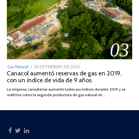
03
POSTED
Gas Natural
20 DE FEBRERO DE 2020
10
Canacol aumentó reservas de gas en 2019,
ON
DE
con un índice de vida de 9 años
JULIO
DE
La empresa canadiense aumentó todos sus índices durante 2019 y se
2025
reafirma como la segunda productora de gas natural en …