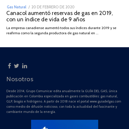
POSTED
Gas Natural
20 DE FEBRERO DE 2020
10
Canacol aumentó reservas de gas en 2019,
ON
DE
con un índice de vida de 9 años
JULIO
DE
La empresa canadiense aumentó todos sus índices durante 2019 y se
2025
reafirma como la segunda productora de gas natural en …
Nosotros
Desde 2014, Grupo Comunicar edita anualmente la GUÍA DEL GAS, única
publicación en Colombia especializada en gases combustibles: gas natural,
GLP, biogás e hidrógeno. A partir de 2018 nace el portal www.guiadelgas.com
como medio de difusión noticioso, con toda la actualidad del fascinante y
cambiante mundo de la energía.