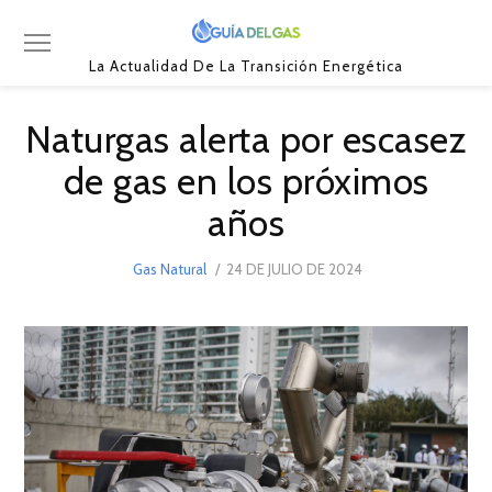
La Actualidad De La Transición Energética
Naturgas alerta por escasez
de gas en los próximos
años
POSTED
Gas Natural
24 DE JULIO DE 2024
24
ON
DE
JULIO
DE
2024