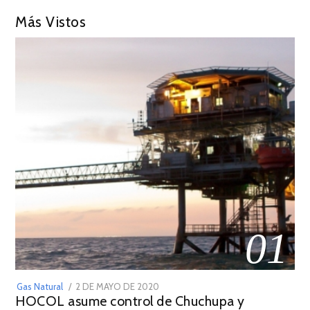
Más Vistos
01
POSTED
Gas Natural
2 DE MAYO DE 2020
16
HOCOL asume control de Chuchupa y
ON
DE