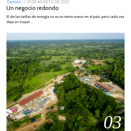
POSTED
Opinión
27 DE AGOSTO DE 2022
30
Un negocio redondo
ON
DE
AGOSTO
El de las tarifas de energía no es un tema nuevo en el país, pero cada vez
DE
deja en mayor …
2022
03