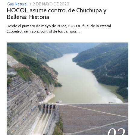
POSTED
Gas Natural
2 DE MAYO DE 2020
16
HOCOL asume control de Chuchupa y
ON
DE
Ballena: Historia
FEBRERO
DE
Desde el primero de mayo de 2022, HOCOL, filial de la estatal
2026
Ecopetrol, se hizo al control de los campos …
02