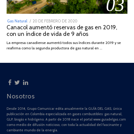
03
POSTED
Gas Natural
20 DE FEBRERO DE 2020
10
Canacol aumentó reservas de gas en 2019,
ON
DE
con un índice de vida de 9 años
JULIO
DE
La empresa canadiense aumentó todos sus índices durante 2019 y se
2025
reafirma como la segunda productora de gas natural en …
Nosotros
Desde 2014, Grupo Comunicar edita anualmente la GUÍA DEL GAS, única
publicación en Colombia especializada en gases combustibles: gas natural,
GLP, biogás e hidrógeno. A partir de 2018 nace el portal www.guiadelgas.com
como medio de difusión noticioso, con toda la actualidad del fascinante y
cambiante mundo de la energía.