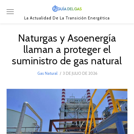
La Actualidad De La Transición Energética
Naturgas y Asoenergía
llaman a proteger el
suministro de gas natural
POSTED
Gas Natural
3 DE JULIO DE 2026
3
ON
DE
JULIO
DE
2026