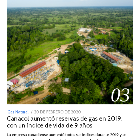
03
POSTED
Gas Natural
20 DE FEBRERO DE 2020
10
Canacol aumentó reservas de gas en 2019,
ON
DE
con un índice de vida de 9 años
JULIO
DE
La empresa canadiense aumentó todos sus índices durante 2019 y se
2025