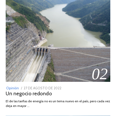
02
POSTED
Opinión
27 DE AGOSTO DE 2022
30
Un negocio redondo
ON
DE
AGOSTO
El de las tarifas de energía no es un tema nuevo en el país, pero cada vez
DE
deja en mayor …
2022