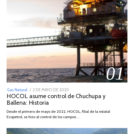
01
POSTED
Gas Natural
2 DE MAYO DE 2020
16
HOCOL asume control de Chuchupa y
ON
DE
Ballena: Historia
FEBRERO
DE
Desde el primero de mayo de 2022, HOCOL, filial de la estatal
2026
Ecopetrol, se hizo al control de los campos …