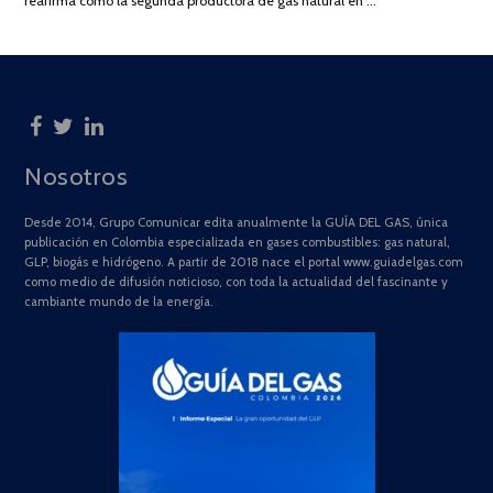
reafirma como la segunda productora de gas natural en …
Nosotros
Desde 2014, Grupo Comunicar edita anualmente la GUÍA DEL GAS, única
publicación en Colombia especializada en gases combustibles: gas natural,
GLP, biogás e hidrógeno. A partir de 2018 nace el portal www.guiadelgas.com
como medio de difusión noticioso, con toda la actualidad del fascinante y
cambiante mundo de la energía.