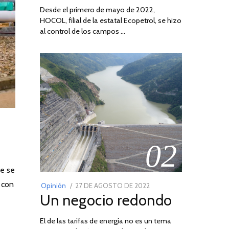
Desde el primero de mayo de 2022,
HOCOL, filial de la estatal Ecopetrol, se hizo
al control de los campos …
02
ue se
 con
POSTED
Opinión
27 DE AGOSTO DE 2022
30
Un negocio redondo
ON
DE
AGOSTO
El de las tarifas de energía no es un tema
DE