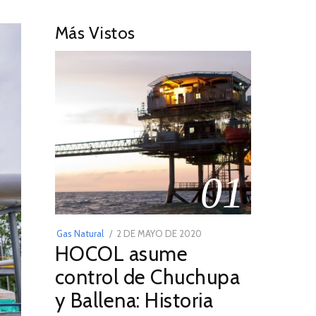
Más Vistos
01
POSTED
Gas Natural
2 DE MAYO DE 2020
16
HOCOL asume
ON
DE
FEBRERO
control de Chuchupa
DE
y Ballena: Historia
2026