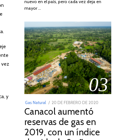
nuevo en el país, pero cada vez deja en
2022
ón
mayor …
ue
a.
eje
mente
a vez
03
a, y
POSTED
Gas Natural
20 DE FEBRERO DE 2020
10
Canacol aumentó
ON
DE
JULIO
reservas de gas en
DE
2019, con un índice
2025