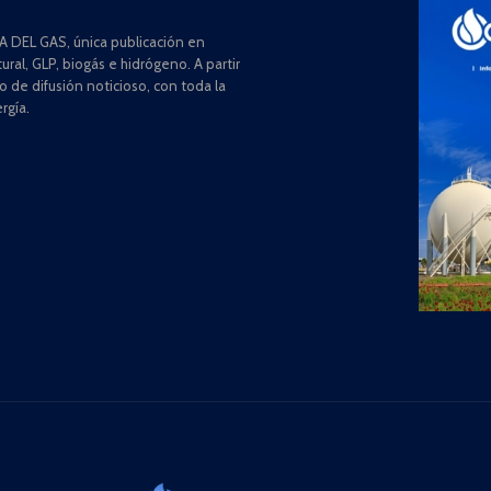
 DEL GAS, única publicación en
ral, GLP, biogás e hidrógeno. A partir
de difusión noticioso, con toda la
rgía.