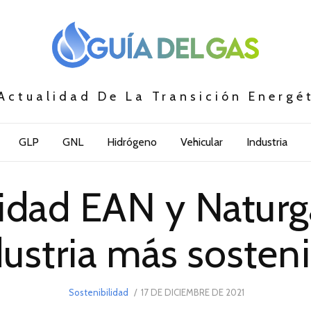
Actualidad De La Transición Energé
GLP
GNL
Hidrógeno
Vehicular
Industria
idad EAN y Naturg
dustria más sosteni
POSTED
Sostenibilidad
17 DE DICIEMBRE DE 2021
22
ON
DE