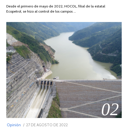
DE
Desde el primero de mayo de 2022, HOCOL, filial de la estatal
2026
Ecopetrol, se hizo al control de los campos …
02
POSTED
Opinión
27 DE AGOSTO DE 2022
30