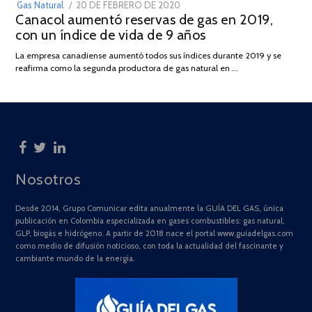
POSTED
Gas Natural
20 DE FEBRERO DE 2020
10
Canacol aumentó reservas de gas en 2019,
ON
DE
con un índice de vida de 9 años
JULIO
DE
La empresa canadiense aumentó todos sus índices durante 2019 y se
2025
reafirma como la segunda productora de gas natural en …
Nosotros
Desde 2014, Grupo Comunicar edita anualmente la GUÍA DEL GAS, única
publicación en Colombia especializada en gases combustibles: gas natural,
GLP, biogás e hidrógeno. A partir de 2018 nace el portal www.guiadelgas.com
como medio de difusión noticioso, con toda la actualidad del fascinante y
cambiante mundo de la energía.