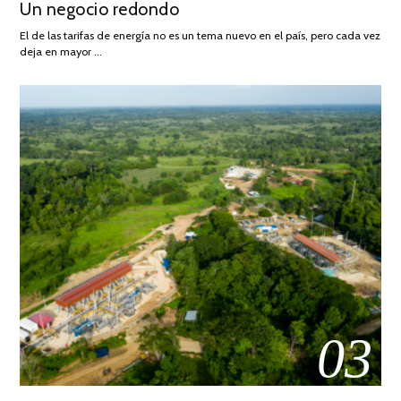
Un negocio redondo
ON
DE
AGOSTO
El de las tarifas de energía no es un tema nuevo en el país, pero cada vez
DE
deja en mayor …
2022
03