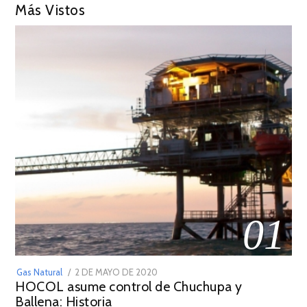
Más Vistos
01
POSTED
Gas Natural
2 DE MAYO DE 2020
16
HOCOL asume control de Chuchupa y
ON
DE
Ballena: Historia
FEBRERO