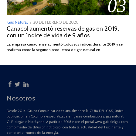
03
POSTED
Gas Natural
20 DE FEBRERO DE 2020
10
Canacol aumentó reservas de gas en 2019,
ON
DE
con un índice de vida de 9 años
JULIO
DE
La empresa canadiense aumentó todos sus índices durante 2019 y se
2025
reafirma como la segunda productora de gas natural en …
Nosotros
Desde 2014, Grupo Comunicar edita anualmente la GUÍA DEL GAS, única
publicación en Colombia especializada en gases combustibles: gas natural,
GLP, biogás e hidrógeno. A partir de 2018 nace el portal www.guiadelgas.com
como medio de difusión noticioso, con toda la actualidad del fascinante y
cambiante mundo de la energía.