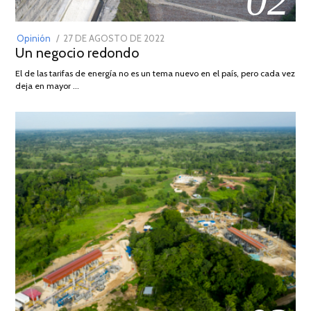
02
POSTED
Opinión
27 DE AGOSTO DE 2022
30
Un negocio redondo
ON
DE
AGOSTO
El de las tarifas de energía no es un tema nuevo en el país, pero cada vez
DE
deja en mayor …
2022