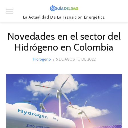
La Actualidad De La Transición Energética
Novedades en el sector del
Hidrógeno en Colombia
POSTED
Hidrógeno
5 DE AGOSTO DE 2022
5
ON
DE
AGOSTO
DE
2022