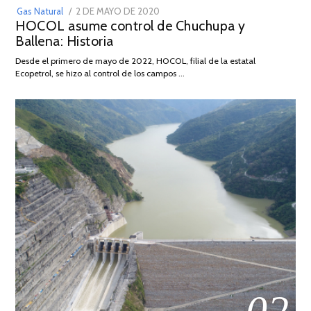
POSTED
Gas Natural
2 DE MAYO DE 2020
16
HOCOL asume control de Chuchupa y
ON
DE
Ballena: Historia
FEBRERO
DE
Desde el primero de mayo de 2022, HOCOL, filial de la estatal
2026
Ecopetrol, se hizo al control de los campos …