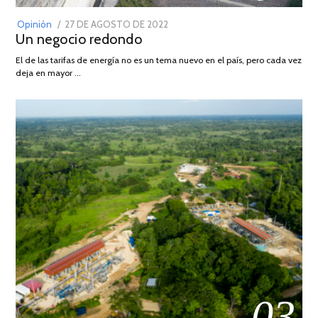
POSTED
Opinión
27 DE AGOSTO DE 2022
30
Un negocio redondo
ON
DE
AGOSTO
El de las tarifas de energía no es un tema nuevo en el país, pero cada vez
DE
deja en mayor …
2022
03