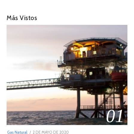
Más Vistos
01
POSTED
Gas Natural
2 DE MAYO DE 2020
16