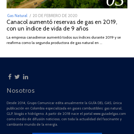
POSTED
Gas Natural
20 DE FEBRERO DE 2020
10
Canacol aumentó reservas de gas en 2019,
ON
DE
con un índice de vida de 9 años
JULIO
DE
La empresa canadiense aumentó todos sus índices durante 2019 y se
2025
reafirma como la segunda productora de gas natural en …
Nosotros
Desde 2014, Grupo Comunicar edita anualmente la GUÍA DEL GAS, única
publicación en Colombia especializada en gases combustibles: gas natural,
GLP, biogás e hidrógeno. A partir de 2018 nace el portal www.guiadelgas.com
como medio de difusión noticioso, con toda la actualidad del fascinante y
cambiante mundo de la energía.