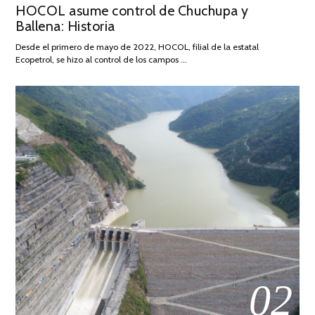
HOCOL asume control de Chuchupa y
ON
DE
Ballena: Historia
FEBRERO
DE
Desde el primero de mayo de 2022, HOCOL, filial de la estatal
2026
Ecopetrol, se hizo al control de los campos …
02