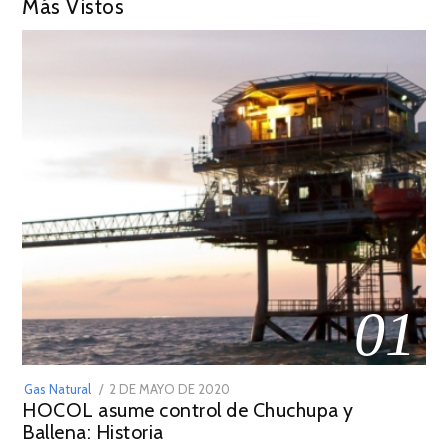
Más Vistos
01
POSTED
Gas Natural
2 DE MAYO DE 2020
16
HOCOL asume control de Chuchupa y
ON
DE
Ballena: Historia
FEBRERO