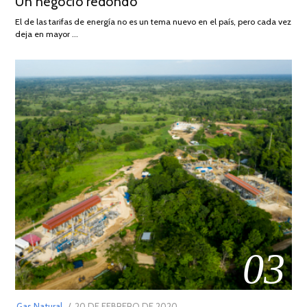
Un negocio redondo
ON
DE
AGOSTO
El de las tarifas de energía no es un tema nuevo en el país, pero cada vez
DE
deja en mayor …
2022
03
POSTED
Gas Natural
20 DE FEBRERO DE 2020
10