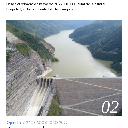
DE
Desde el primero de mayo de 2022, HOCOL, filial de la estatal
2026
Ecopetrol, se hizo al control de los campos …
02
POSTED
Opinión
27 DE AGOSTO DE 2022
30