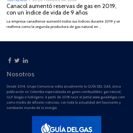
Canacol aumentó reservas de gas en 2019,
ON
DE
con un índice de vida de 9 años
JULIO
DE
La empresa canadiense aumentó todos sus índices durante 2019 y se
2025
reafirma como la segunda productora de gas natural en …
Nosotros
Desde 2014, Grupo Comunicar edita anualmente la GUÍA DEL GAS, única
publicación en Colombia especializada en gases combustibles: gas natural,
GLP, biogás e hidrógeno. A partir de 2018 nace el portal www.guiadelgas.com
como medio de difusión noticioso, con toda la actualidad del fascinante y
cambiante mundo de la energía.