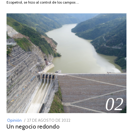
Ecopetrol, se hizo al control de los campos …
02
POSTED
Opinión
27 DE AGOSTO DE 2022
30
Un negocio redondo
ON
DE
AGOSTO