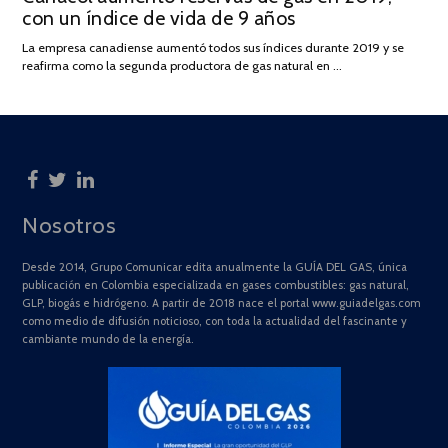
con un índice de vida de 9 años
JULIO
DE
La empresa canadiense aumentó todos sus índices durante 2019 y se
2025
reafirma como la segunda productora de gas natural en …
Nosotros
Desde 2014, Grupo Comunicar edita anualmente la GUÍA DEL GAS, única
publicación en Colombia especializada en gases combustibles: gas natural,
GLP, biogás e hidrógeno. A partir de 2018 nace el portal www.guiadelgas.com
como medio de difusión noticioso, con toda la actualidad del fascinante y
cambiante mundo de la energía.