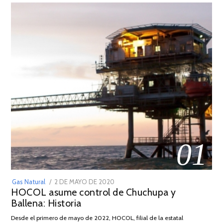
01
POSTED
Gas Natural
2 DE MAYO DE 2020
16
HOCOL asume control de Chuchupa y
ON
DE
Ballena: Historia
FEBRERO
DE
Desde el primero de mayo de 2022, HOCOL, filial de la estatal
2026