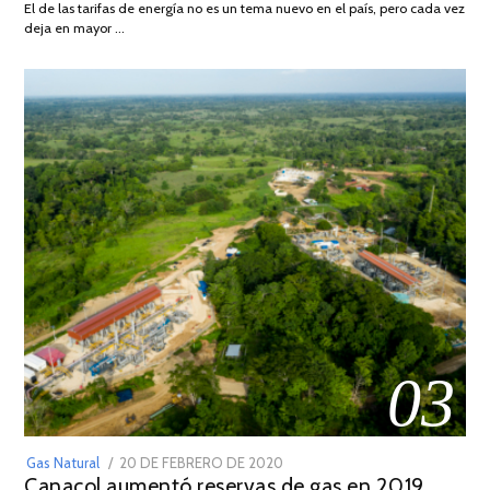
El de las tarifas de energía no es un tema nuevo en el país, pero cada vez
DE
deja en mayor …
2022
03
POSTED
Gas Natural
20 DE FEBRERO DE 2020
10
Canacol aumentó reservas de gas en 2019,
ON
DE