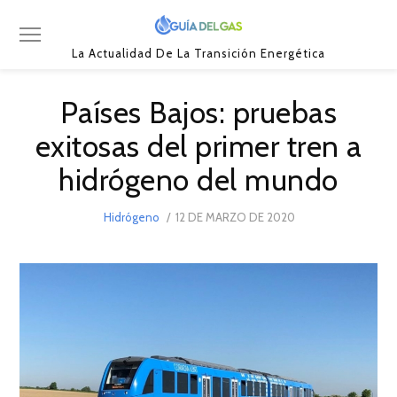
La Actualidad De La Transición Energética
Países Bajos: pruebas
exitosas del primer tren a
hidrógeno del mundo
POSTED
Hidrógeno
12 DE MARZO DE 2020
17
ON
DE
MARZO
DE
2021