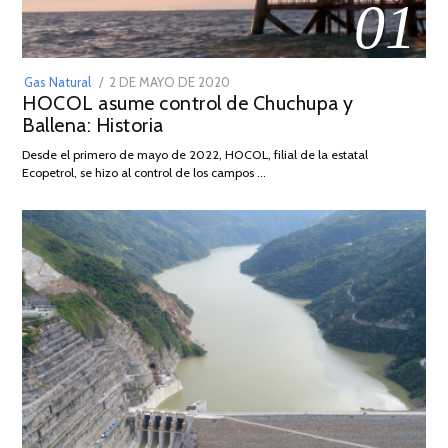
01
POSTED
Gas Natural
2 DE MAYO DE 2020
16
HOCOL asume control de Chuchupa y
ON
DE
Ballena: Historia
FEBRERO
DE
Desde el primero de mayo de 2022, HOCOL, filial de la estatal
2026
Ecopetrol, se hizo al control de los campos …