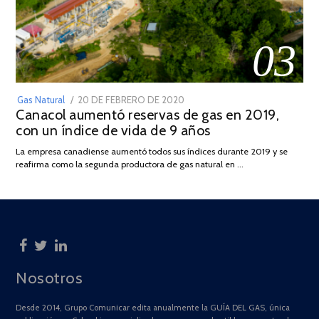
03
POSTED
Gas Natural
20 DE FEBRERO DE 2020
10
Canacol aumentó reservas de gas en 2019,
ON
DE
con un índice de vida de 9 años
JULIO
DE
La empresa canadiense aumentó todos sus índices durante 2019 y se
2025
reafirma como la segunda productora de gas natural en …
Nosotros
Desde 2014, Grupo Comunicar edita anualmente la GUÍA DEL GAS, única