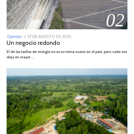
02
POSTED
Opinión
27 DE AGOSTO DE 2022
30
Un negocio redondo
ON
DE
AGOSTO
El de las tarifas de energía no es un tema nuevo en el país, pero cada vez
DE
deja en mayor …
2022