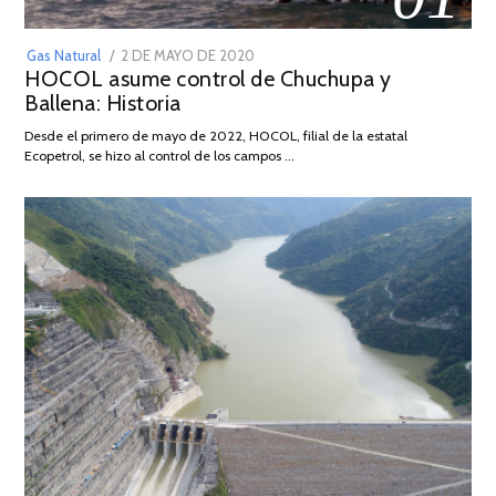
POSTED
Gas Natural
2 DE MAYO DE 2020
16
HOCOL asume control de Chuchupa y
ON
DE
Ballena: Historia
FEBRERO
DE
Desde el primero de mayo de 2022, HOCOL, filial de la estatal
2026
Ecopetrol, se hizo al control de los campos …