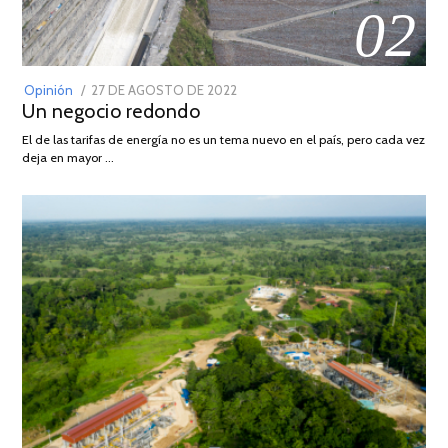
02
POSTED
Opinión
27 DE AGOSTO DE 2022
30
Un negocio redondo
ON
DE
AGOSTO
El de las tarifas de energía no es un tema nuevo en el país, pero cada vez
DE
deja en mayor …
2022