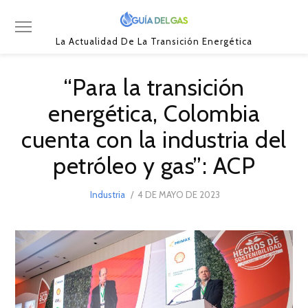
La Actualidad De La Transición Energética
“Para la transición
energética, Colombia
cuenta con la industria del
petróleo y gas”: ACP
POSTED
Industria
4 DE MAYO DE 2023
4
ON
DE
MAYO
DE
2023