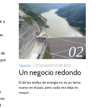
e
e a
as,
02
s de
 por
POSTED
Opinión
27 DE AGOSTO DE 2022
30
Un negocio redondo
ON
DE
AGOSTO
El de las tarifas de energía no es un tema
DE
nuevo en el país, pero cada vez deja en
2022
03
s
mayor …
eso
d