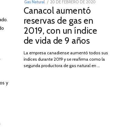
POSTED
Gas Natural
20 DE FEBRERO DE 2020
10
Canacol aumentó
ON
DE
JULIO
reservas de gas en
ado.
DE
2019, con un índice
do
2025
de vida de 9 años
La empresa canadiense aumentó todos sus
índices durante 2019 y se reafirma como la
y
segunda productora de gas natural en …
os y
á