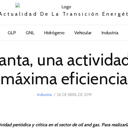
Actualidad De La Transición Energé
GLP
GNL
Hidrógeno
Vehicular
Industria
anta, una activida
máxima eficiencia
POSTED
Industria
26 DE ABRIL DE 2019
22
ON
DE
SEPTIEMBRE
DE
2019