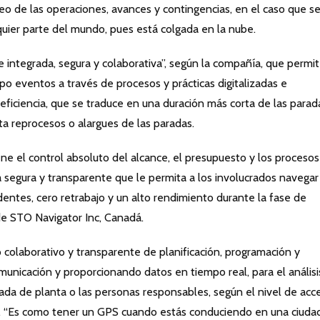
o de las operaciones, avances y contingencias, en el caso que s
uier parte del mundo, pues está colgada en la nube.
 integrada, segura y colaborativa”, según la compañía, que permit
ipo eventos a través de procesos y prácticas digitalizadas e
ficiencia, que se traduce en una duración más corta de las parad
ta reprocesos o alargues de las paradas.
ne el control absoluto del alcance, el presupuesto y los proceso
a segura y transparente que le permita a los involucrados navegar
identes, cero retrabajo y un alto rendimiento durante la fase de
de STO Navigator Inc, Canadá.
olaborativo y transparente de planificación, programación y
municación y proporcionando datos en tiempo real, para el análisi
ada de planta o las personas responsables, según el nivel de acc
a. “Es como tener un GPS cuando estás conduciendo en una ciuda