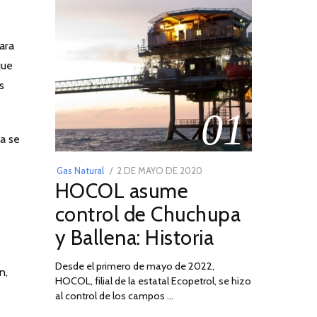
ara
que
s
01
ia se
POSTED
Gas Natural
2 DE MAYO DE 2020
16
HOCOL asume
ON
DE
FEBRERO
control de Chuchupa
DE
y Ballena: Historia
2026
Desde el primero de mayo de 2022,
n,
HOCOL, filial de la estatal Ecopetrol, se hizo
al control de los campos …