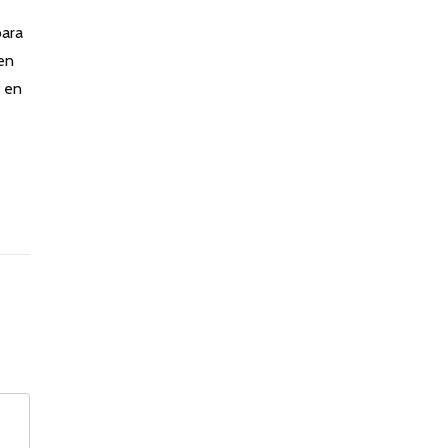
para
 en
y en