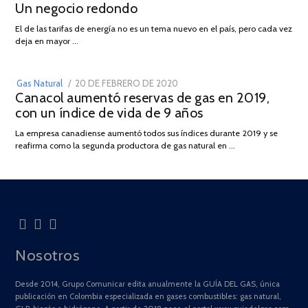
Un negocio redondo
ON
DE
AGOSTO
03
El de las tarifas de energía no es un tema nuevo en el país, pero cada vez
DE
deja en mayor …
2022
POSTED
Gas Natural
20 DE FEBRERO DE 2020
10
Canacol aumentó reservas de gas en 2019,
ON
DE
con un índice de vida de 9 años
JULIO
DE
La empresa canadiense aumentó todos sus índices durante 2019 y se
2025
reafirma como la segunda productora de gas natural en …
Nosotros
Desde 2014, Grupo Comunicar edita anualmente la GUÍA DEL GAS, única
publicación en Colombia especializada en gases combustibles: gas natural,