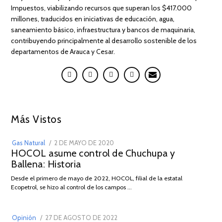
Impuestos, viabilizando recursos que superan los $417.000
millones, traducidos en iniciativas de educación, agua,
saneamiento básico, infraestructura y bancos de maquinaria,
contribuyendo principalmente al desarrollo sostenible de los
departamentos de Arauca y Cesar.
01
Más Vistos
POSTED
Gas Natural
2 DE MAYO DE 2020
16
HOCOL asume control de Chuchupa y
ON
DE
Ballena: Historia
FEBRERO
DE
02
Desde el primero de mayo de 2022, HOCOL, filial de la estatal
2026
Ecopetrol, se hizo al control de los campos …
POSTED
Opinión
27 DE AGOSTO DE 2022
30