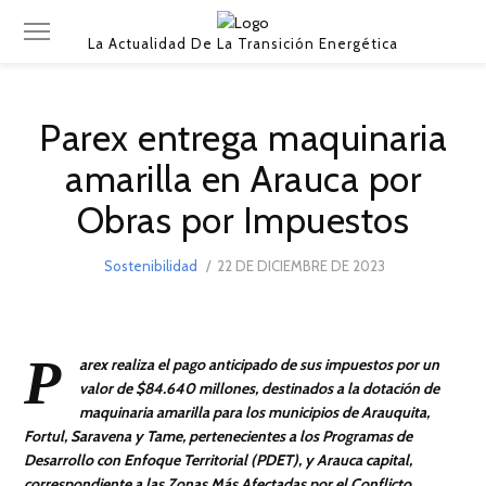
La Actualidad De La Transición Energética
Parex entrega maquinaria
amarilla en Arauca por
Obras por Impuestos
POSTED
Sostenibilidad
22 DE DICIEMBRE DE 2023
ON
P
arex realiza el pago anticipado de sus impuestos por un
valor de $84.640 millones, destinados a la dotación de
maquinaria amarilla para los municipios de Arauquita,
Fortul, Saravena y Tame, pertenecientes a los Programas de
Desarrollo con Enfoque Territorial (PDET), y Arauca capital,
correspondiente a las Zonas Más Afectadas por el Conflicto