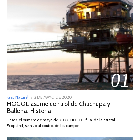
01
POSTED
Gas Natural
2 DE MAYO DE 2020
16
HOCOL asume control de Chuchupa y
ON
DE
Ballena: Historia
FEBRERO
DE
Desde el primero de mayo de 2022, HOCOL, filial de la estatal
2026
Ecopetrol, se hizo al control de los campos …