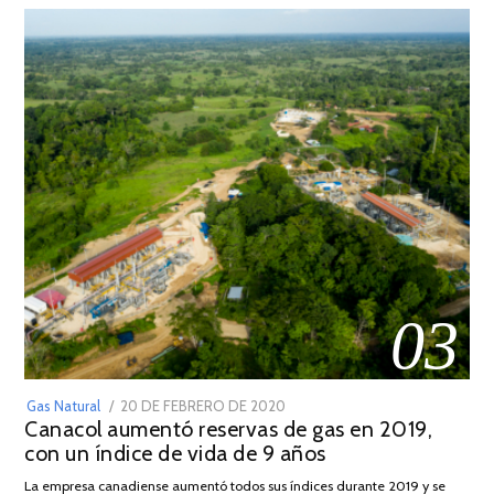
03
POSTED
Gas Natural
20 DE FEBRERO DE 2020
10
Canacol aumentó reservas de gas en 2019,
ON
DE
con un índice de vida de 9 años
JULIO
DE
La empresa canadiense aumentó todos sus índices durante 2019 y se