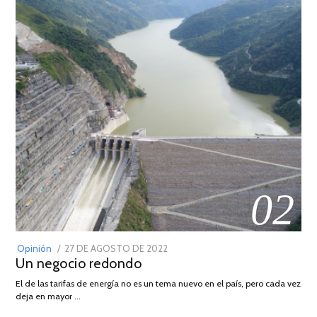
02
POSTED
Opinión
27 DE AGOSTO DE 2022
30
Un negocio redondo
ON
DE
AGOSTO
El de las tarifas de energía no es un tema nuevo en el país, pero cada vez
DE
deja en mayor …
2022