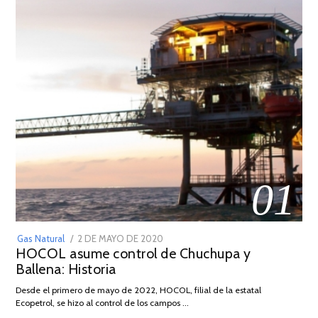
01
POSTED
Gas Natural
2 DE MAYO DE 2020
16
HOCOL asume control de Chuchupa y
ON
DE
Ballena: Historia
FEBRERO
DE
Desde el primero de mayo de 2022, HOCOL, filial de la estatal
2026
Ecopetrol, se hizo al control de los campos …