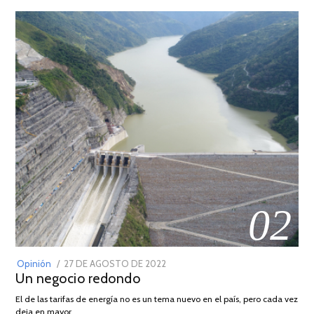
02
POSTED
Opinión
27 DE AGOSTO DE 2022
30
Un negocio redondo
ON
DE
AGOSTO
El de las tarifas de energía no es un tema nuevo en el país, pero cada vez
DE
deja en mayor …