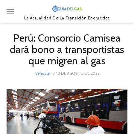
La Actualidad De La Transición Energética
Perú: Consorcio Camisea
dará bono a transportistas
que migren al gas
POSTED
Vehicular
10 DE AGOSTO DE 2022
10
ON
DE
AGOSTO
DE
2022