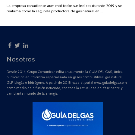
DE
La empresa canadiense aumentó todos sus índices durante 2019 y se
2025
reafirma como la segunda productora de gas natural en …
Nosotros
Desde 2014, Grupo Comunicar edita anualmente la GUÍA DEL GAS, única
publicación en Colombia especializada en gases combustibles: gas natural,
GLP, biogás e hidrógeno. A partir de 2018 nace el portal www.guiadelgas.com
como medio de difusión noticioso, con toda la actualidad del fascinante y
cambiante mundo de la energía.