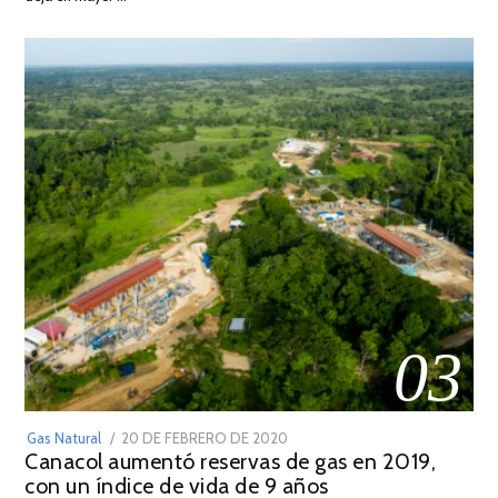
2022
03
POSTED
Gas Natural
20 DE FEBRERO DE 2020
10
Canacol aumentó reservas de gas en 2019,
ON
DE
con un índice de vida de 9 años
JULIO