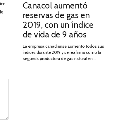
Canacol aumentó
ico
ON
DE
JULIO
de
reservas de gas en
DE
2019, con un índice
2025
de vida de 9 años
La empresa canadiense aumentó todos sus
índices durante 2019 y se reafirma como la
segunda productora de gas natural en …