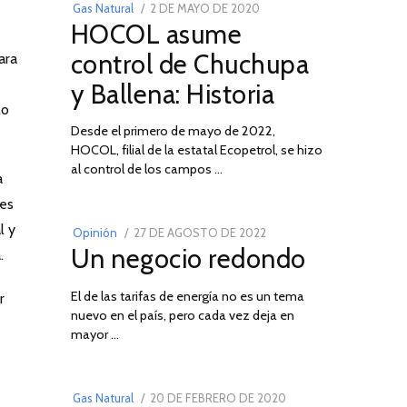
POSTED
Gas Natural
2 DE MAYO DE 2020
16
HOCOL asume
ON
DE
FEBRERO
control de Chuchupa
ara
DE
y Ballena: Historia
2026
lo
Desde el primero de mayo de 2022,
HOCOL, filial de la estatal Ecopetrol, se hizo
02
al control de los campos …
a
nes
l y
POSTED
Opinión
27 DE AGOSTO DE 2022
30
Un negocio redondo
ON
.
DE
AGOSTO
El de las tarifas de energía no es un tema
DE
r
nuevo en el país, pero cada vez deja en
2022
03
mayor …
POSTED
Gas Natural
20 DE FEBRERO DE 2020
10