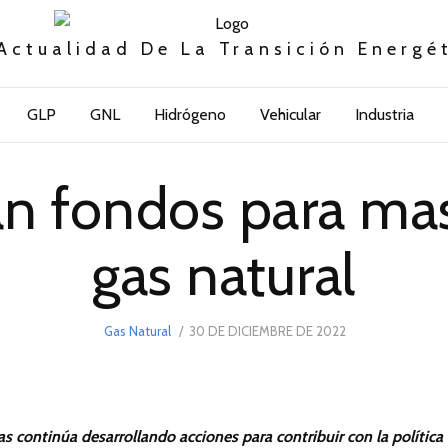
Actualidad De La Transición Energé
GLP
GNL
Hidrógeno
Vehicular
Industria
an fondos para masi
gas natural
POSTED
Gas Natural
30 DE DICIEMBRE DE 2022
30
ON
DE
DICIEMBRE
DE
2022
as continúa desarrollando acciones para contribuir con la política