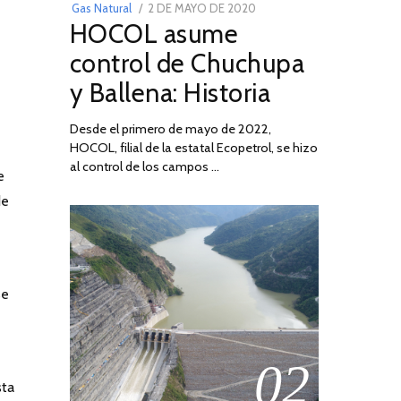
POSTED
Gas Natural
2 DE MAYO DE 2020
16
HOCOL asume
ON
DE
FEBRERO
control de Chuchupa
DE
y Ballena: Historia
2026
Desde el primero de mayo de 2022,
HOCOL, filial de la estatal Ecopetrol, se hizo
al control de los campos …
e
de
se
02
sta