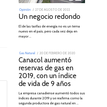
POSTED
Opinión
27 DE AGOSTO DE 2022
30
Un negocio redondo
ON
DE
AGOSTO
El de las tarifas de energía no es un tema
DE
nuevo en el país, pero cada vez deja en
2022
03
mayor …
POSTED
Gas Natural
20 DE FEBRERO DE 2020
10
Canacol aumentó
ON
DE
JULIO
reservas de gas en
DE
2019, con un índice
2025
de vida de 9 años
La empresa canadiense aumentó todos sus
índices durante 2019 y se reafirma como la
segunda productora de gas natural en …