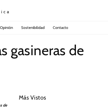
tica
Opinión
Sostenibilidad
Contacto
s gasineras de
01
Más Vistos
as de