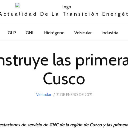
Actualidad De La Transición Energé
GLP
GNL
Hidrógeno
Vehicular
Industria
struye las primera
Cusco
POSTED
Vehicular
21 DE ENERO DE 2021
21
ON
DE
ENERO
DE
2021
staciones de servicio de GNC de la región de Cuzco y las primer