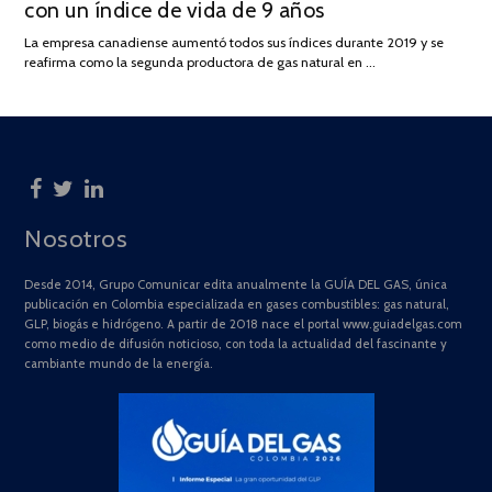
con un índice de vida de 9 años
JULIO
DE
La empresa canadiense aumentó todos sus índices durante 2019 y se
2025
reafirma como la segunda productora de gas natural en …
Nosotros
Desde 2014, Grupo Comunicar edita anualmente la GUÍA DEL GAS, única
publicación en Colombia especializada en gases combustibles: gas natural,
GLP, biogás e hidrógeno. A partir de 2018 nace el portal www.guiadelgas.com
como medio de difusión noticioso, con toda la actualidad del fascinante y
cambiante mundo de la energía.