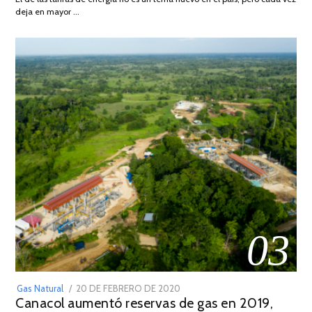
DE
deja en mayor …
2022
03
POSTED
Gas Natural
20 DE FEBRERO DE 2020
10
Canacol aumentó reservas de gas en 2019,
ON
DE