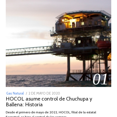
01
POSTED
Gas Natural
2 DE MAYO DE 2020
16
HOCOL asume control de Chuchupa y
ON
DE
Ballena: Historia
FEBRERO
DE
Desde el primero de mayo de 2022, HOCOL, filial de la estatal
2026
Ecopetrol, se hizo al control de los campos …