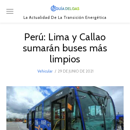
La Actualidad De La Transición Energética
Perú: Lima y Callao
sumarán buses más
limpios
POSTED
Vehicular
29 DE JUNIO DE 2021
29
ON
DE
JUNIO
DE
2021