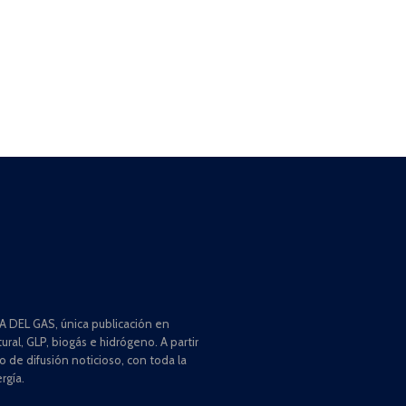
 DEL GAS, única publicación en
ral, GLP, biogás e hidrógeno. A partir
de difusión noticioso, con toda la
rgía.