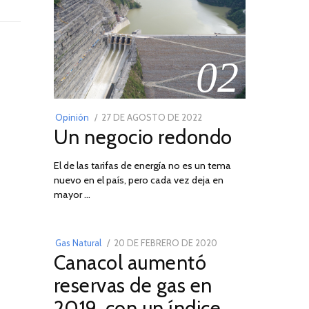
02
POSTED
Opinión
27 DE AGOSTO DE 2022
30
Un negocio redondo
ON
DE
AGOSTO
El de las tarifas de energía no es un tema
DE
nuevo en el país, pero cada vez deja en
2022
03
mayor …
POSTED
Gas Natural
20 DE FEBRERO DE 2020
10
Canacol aumentó
ON
DE
JULIO
reservas de gas en
DE
2019, con un índice
2025