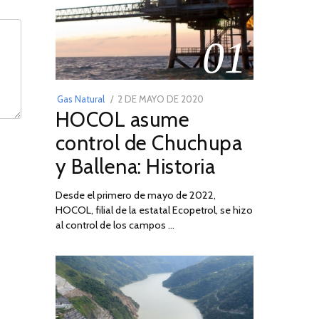
01
POSTED
Gas Natural
2 DE MAYO DE 2020
16
HOCOL asume
ON
DE
FEBRERO
control de Chuchupa
DE
y Ballena: Historia
2026
Desde el primero de mayo de 2022,
HOCOL, filial de la estatal Ecopetrol, se hizo
al control de los campos …