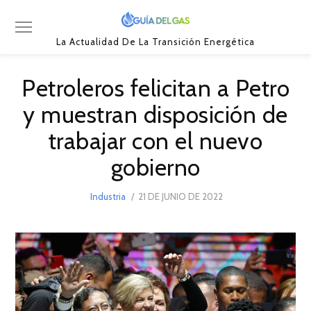
La Actualidad De La Transición Energética
Petroleros felicitan a Petro
y muestran disposición de
trabajar con el nuevo
gobierno
POSTED
Industria
21 DE JUNIO DE 2022
21
ON
DE
JUNIO
DE
2022