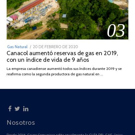
03
POSTED
Gas Natural
20 DE FEBRERO DE 2020
10
Canacol aumentó reservas de gas en 2019,
ON
DE
con un índice de vida de 9 años
JULIO
DE
La empresa canadiense aumentó todos sus índices durante 2019 y se
2025
reafirma como la segunda productora de gas natural en …
Nosotros
Desde 2014, Grupo Comunicar edita anualmente la GUÍA DEL GAS, única