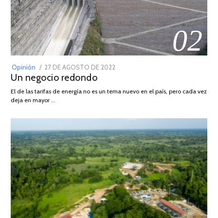
02
POSTED
Opinión
27 DE AGOSTO DE 2022
30
Un negocio redondo
ON
DE
AGOSTO
El de las tarifas de energía no es un tema nuevo en el país, pero cada vez
DE
deja en mayor …
2022