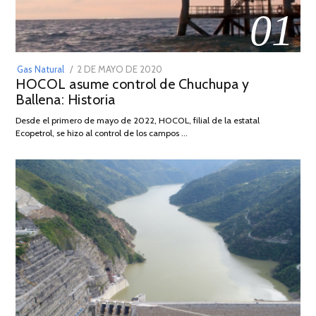
01
POSTED
Gas Natural
2 DE MAYO DE 2020
16
HOCOL asume control de Chuchupa y
ON
DE
Ballena: Historia
FEBRERO
DE
Desde el primero de mayo de 2022, HOCOL, filial de la estatal
2026
Ecopetrol, se hizo al control de los campos …