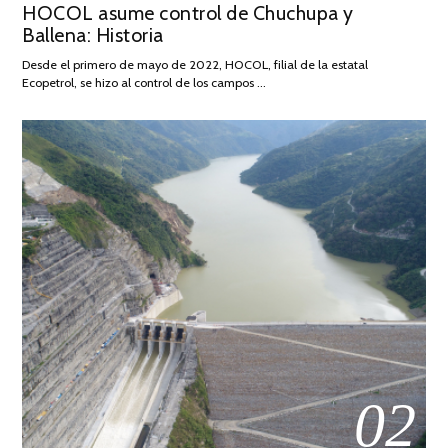
HOCOL asume control de Chuchupa y
ON
DE
Ballena: Historia
FEBRERO
DE
Desde el primero de mayo de 2022, HOCOL, filial de la estatal
2026
Ecopetrol, se hizo al control de los campos …
02