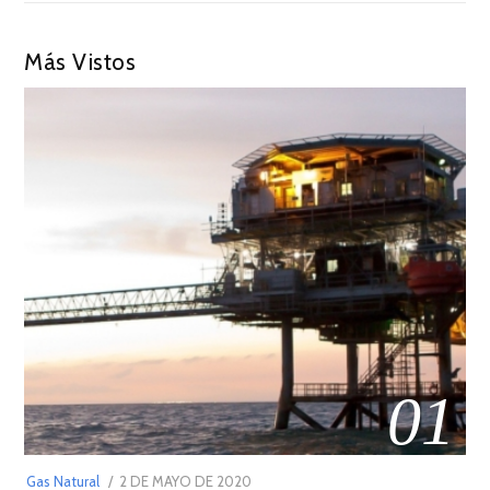
Más Vistos
01
POSTED
Gas Natural
2 DE MAYO DE 2020
16