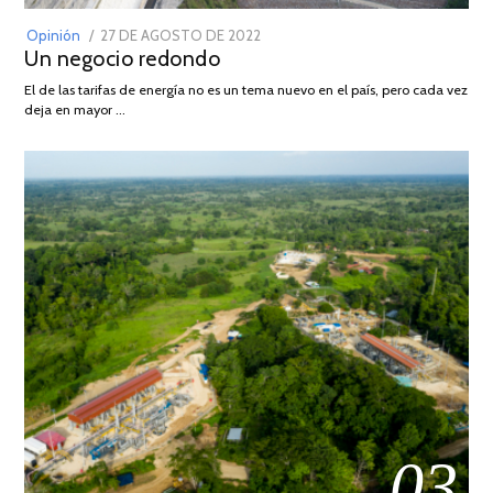
POSTED
Opinión
27 DE AGOSTO DE 2022
30
Un negocio redondo
ON
DE
AGOSTO
El de las tarifas de energía no es un tema nuevo en el país, pero cada vez
DE
deja en mayor …
2022
03