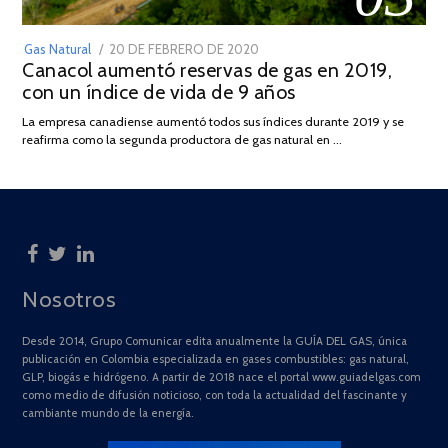
POSTED
Gas Natural
20 DE FEBRERO DE 2020
10
Canacol aumentó reservas de gas en 2019,
ON
DE
con un índice de vida de 9 años
JULIO
DE
La empresa canadiense aumentó todos sus índices durante 2019 y se
2025
reafirma como la segunda productora de gas natural en …
Nosotros
Desde 2014, Grupo Comunicar edita anualmente la GUÍA DEL GAS, única
publicación en Colombia especializada en gases combustibles: gas natural,
GLP, biogás e hidrógeno. A partir de 2018 nace el portal www.guiadelgas.com
como medio de difusión noticioso, con toda la actualidad del fascinante y
cambiante mundo de la energía.