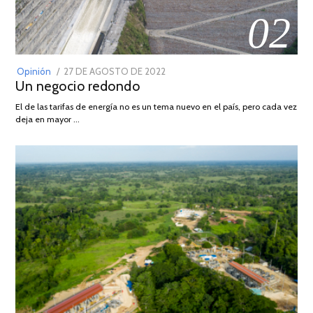
02
POSTED
Opinión
27 DE AGOSTO DE 2022
30
Un negocio redondo
ON
DE
AGOSTO
El de las tarifas de energía no es un tema nuevo en el país, pero cada vez
DE
deja en mayor …
2022