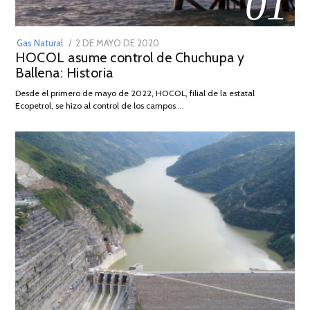
01
POSTED
Gas Natural
2 DE MAYO DE 2020
16
HOCOL asume control de Chuchupa y
ON
DE
Ballena: Historia
FEBRERO
DE
Desde el primero de mayo de 2022, HOCOL, filial de la estatal
2026
Ecopetrol, se hizo al control de los campos …