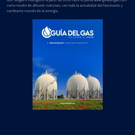
GLP, biogás e hidrógeno. A partir de 2018 nace el portal www.guiadelgas.com
como medio de difusión noticioso, con toda la actualidad del fascinante y
cambiante mundo de la energía.