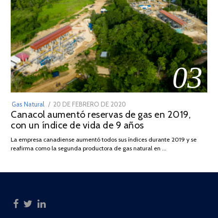
03
POSTED
Gas Natural
20 DE FEBRERO DE 2020
10
Canacol aumentó reservas de gas en 2019,
ON
DE
con un índice de vida de 9 años
JULIO
DE
La empresa canadiense aumentó todos sus índices durante 2019 y se
2025
reafirma como la segunda productora de gas natural en …