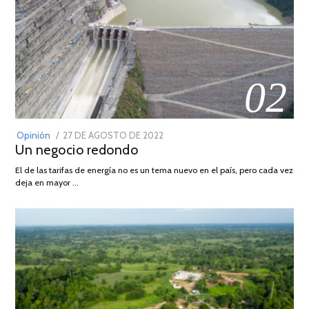
02
POSTED
Opinión
27 DE AGOSTO DE 2022
30
Un negocio redondo
ON
DE
AGOSTO
El de las tarifas de energía no es un tema nuevo en el país, pero cada vez
DE
deja en mayor …
2022