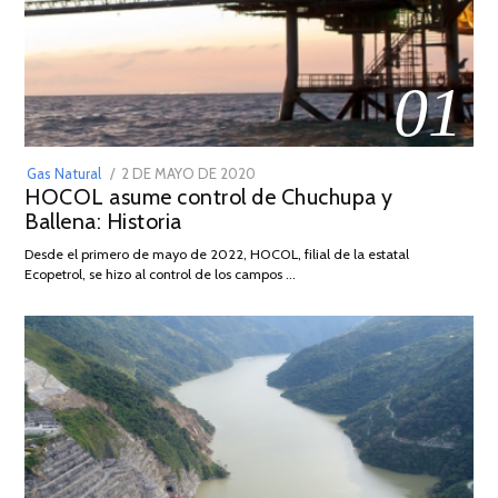
01
POSTED
Gas Natural
2 DE MAYO DE 2020
16
HOCOL asume control de Chuchupa y
ON
DE
Ballena: Historia
FEBRERO
DE
Desde el primero de mayo de 2022, HOCOL, filial de la estatal
2026
Ecopetrol, se hizo al control de los campos …