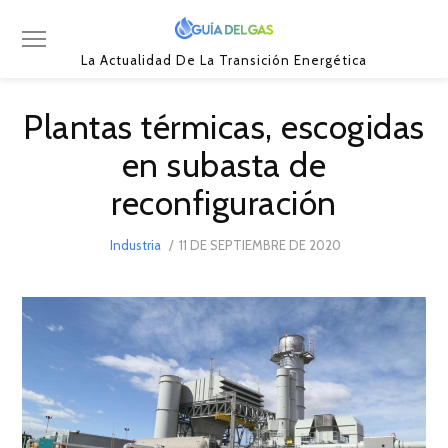
La Actualidad De La Transición Energética
Plantas térmicas, escogidas
en subasta de
reconfiguración
POSTED
Industria
11 DE SEPTIEMBRE DE 2020
27
ON
DE
SEPTIEMBRE
DE
2020