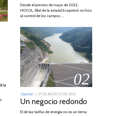
Desde el primero de mayo de 2022,
HOCOL, filial de la estatal Ecopetrol, se hizo
al control de los campos …
02
dría
POSTED
Opinión
27 DE AGOSTO DE 2022
30
Un negocio redondo
o
ON
DE
AGOSTO
El de las tarifas de energía no es un tema
DE