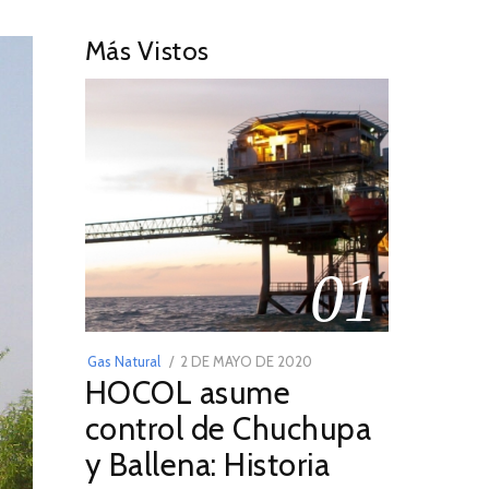
Más Vistos
01
POSTED
Gas Natural
2 DE MAYO DE 2020
16
HOCOL asume
ON
DE
FEBRERO
control de Chuchupa
DE
y Ballena: Historia
2026