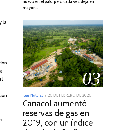
nuevo en el país, pero cada vez deja en
2022
mayor …
y la
e
xión
de
03
el
POSTED
xión
Gas Natural
20 DE FEBRERO DE 2020
10
Canacol aumentó
ON
DE
JULIO
reservas de gas en
DE
as
2019, con un índice
2025