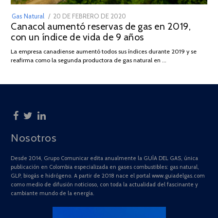
POSTED
Gas Natural
20 DE FEBRERO DE 2020
10
Canacol aumentó reservas de gas en 2019,
ON
DE
con un índice de vida de 9 años
JULIO
DE
La empresa canadiense aumentó todos sus índices durante 2019 y se
2025
reafirma como la segunda productora de gas natural en …
Nosotros
Desde 2014, Grupo Comunicar edita anualmente la GUÍA DEL GAS, única
publicación en Colombia especializada en gases combustibles: gas natural,
GLP, biogás e hidrógeno. A partir de 2018 nace el portal www.guiadelgas.com
como medio de difusión noticioso, con toda la actualidad del fascinante y
cambiante mundo de la energía.