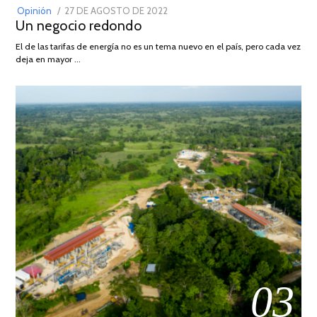
POSTED
Opinión
27 DE AGOSTO DE 2022
30
Un negocio redondo
ON
DE
AGOSTO
El de las tarifas de energía no es un tema nuevo en el país, pero cada vez
DE
deja en mayor …
2022
03