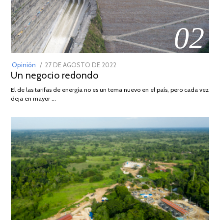
02
POSTED
Opinión
27 DE AGOSTO DE 2022
30
Un negocio redondo
ON
DE
AGOSTO
El de las tarifas de energía no es un tema nuevo en el país, pero cada vez
DE
deja en mayor …
2022