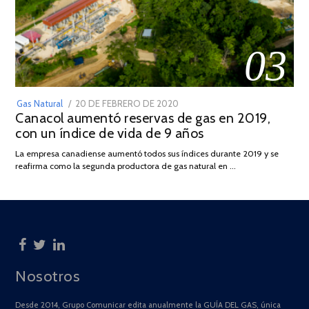
03
POSTED
Gas Natural
20 DE FEBRERO DE 2020
10
Canacol aumentó reservas de gas en 2019,
ON
DE
con un índice de vida de 9 años
JULIO
DE
La empresa canadiense aumentó todos sus índices durante 2019 y se
2025
reafirma como la segunda productora de gas natural en …
Nosotros
Desde 2014, Grupo Comunicar edita anualmente la GUÍA DEL GAS, única