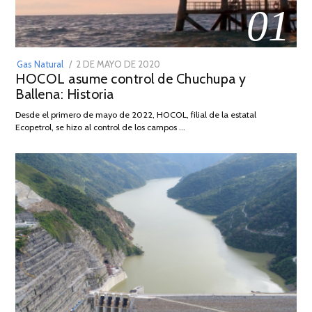
01
POSTED
Gas Natural
2 DE MAYO DE 2020
16
HOCOL asume control de Chuchupa y
ON
DE
Ballena: Historia
FEBRERO
DE
Desde el primero de mayo de 2022, HOCOL, filial de la estatal
2026
Ecopetrol, se hizo al control de los campos …